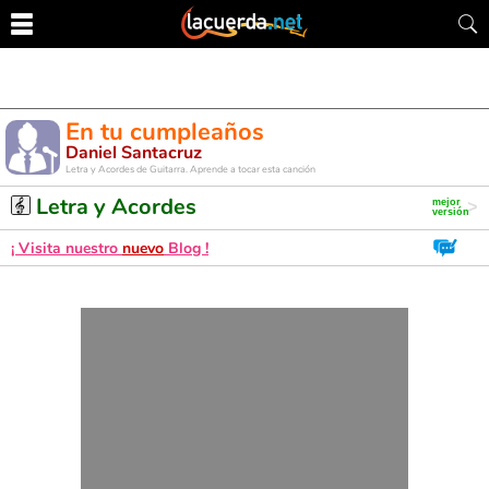
En tu cumpleaños
Daniel Santacruz
Letra y Acordes de Guitarra. Aprende a tocar esta canción
Letra y Acordes
¡ Visita nuestro
nuevo
Blog !