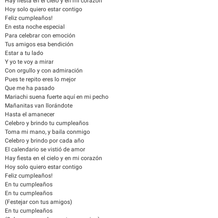
Hay fiesta en el cielo y en mi corazón
Hoy solo quiero estar contigo
Feliz cumpleaños!
En esta noche especial
Para celebrar con emoción
Tus amigos esa bendición
Estar a tu lado
Y yo te voy a mirar
Con orgullo y con admiración
Pues te repito eres lo mejor
Que me ha pasado
Mariachi suena fuerte aquí en mi pecho
Mañanitas van llorándote
Hasta el amanecer
Celebro y brindo tu cumpleaños
Toma mi mano, y baila conmigo
Celebro y brindo por cada año
El calendario se vistió de amor
Hay fiesta en el cielo y en mi corazón
Hoy solo quiero estar contigo
Feliz cumpleaños!
En tu cumpleaños
En tu cumpleaños
(Festejar con tus amigos)
En tu cumpleaños