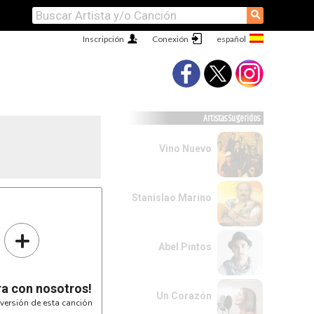
⚲
Inscripción
Conexión
Artistas Sugeridos
Vino Nuevo
Stanislao Marino
+
Abel Pintos
ra con nosotros!
Un Corazón
versión de esta canción