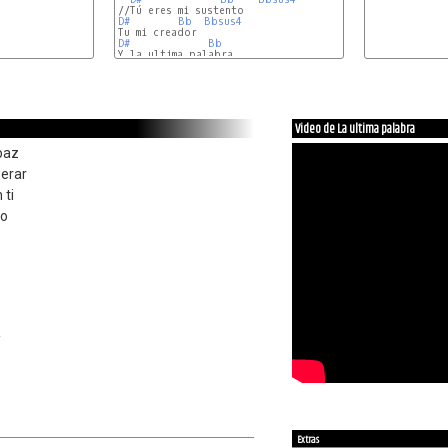
D#
Bb
Bbsus4
D#
Bb
Y la ultima palabra

F
Fsus4
F
Video de La ultima palabra
paz
erar
 ti
no
Extras