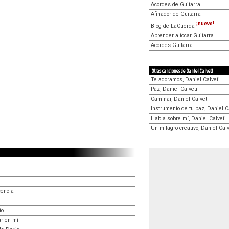
Acordes de Guitarra
Afinador de Guitarra
¡nuevo!
Blog de LaCuerda
Aprender a tocar Guitarra
Acordes Guitarra
Otras canciones de Daniel Calveti
Te adoramos, Daniel Calveti
Paz, Daniel Calveti
Caminar, Daniel Calveti
Instrumento de tu paz, Daniel C
Habla sobre mí, Daniel Calveti
Un milagro creativo, Daniel Calv
sencia
to
r en mí