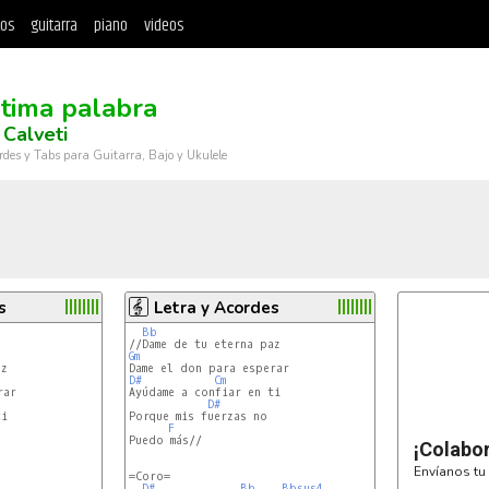
tos
guitarra
piano
videos
ltima palabra
 Calveti
rdes y Tabs para Guitarra, Bajo y Ukulele
s
Letra y Acordes
Bb
Gm
D#
Cm
Ayúdame a confiar en ti

D#
i

Porque mis fuerzas no

F
Puedo más//

¡Colabo
Envíanos tu 
=Coro=

D#
Bb
Bbsus4