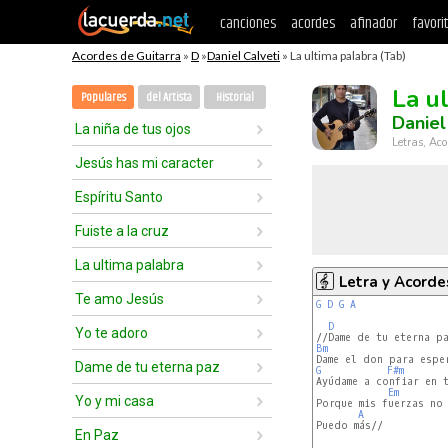
canciones
acordes
afinador
favori
Acordes de Guitarra
»
D
»
Daniel Calveti
» La ultima palabra (Tab)
La u
Populares
del Artista
Historial
Daniel
La niña de tus ojos
Letras, Aco
Jesús has mi caracter
Espíritu Santo
Fuiste a la cruz
La ultima palabra
Letra y Acorde
Te amo Jesús
G
D
G
A
D
Yo te adoro
Bm
Dame de tu eterna paz
G
F#m
Ayúdame a confiar en t
Em
Yo y mi casa
Porque mis fuerzas no

A
Puedo más//

En Paz