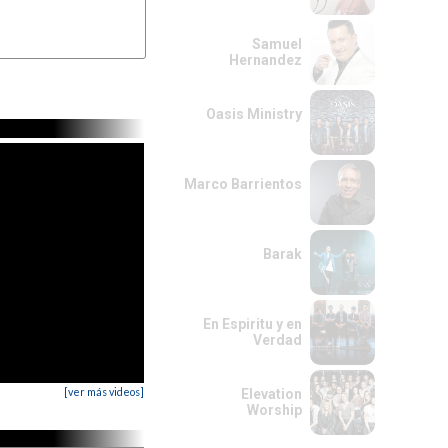
Samuel
Hernandez
Oasis Ministry
Marco Barrientos
Barak
En Espiritu y en
Verdad
[ver más videos]
Elevation
Worship