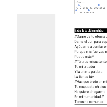
=Coro=

G
D
G
D
G
D
Letra de La ultima palabra
//Dame de tu eterna 
Dame el don para esp
Ayúdame a confiar en
Porque mis fuerzas 
Puedo más//
//Tú eres mi sustento
Tu mi creador
Y la ultima palabra
La tienes tú//
//Has que brote en mí
Tu respuesta oh dios
No quiero ahogarme
En mi humanidad.//
Tonos no comunes: