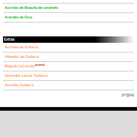
Acordes de Boquita de caramelo
Acordes de Ecos
Extras
Acordes de Guitarra
Afinador de Guitarra
¡nuevo!
Blog de LaCuerda
Aprender a tocar Guitarra
Acordes Guitarra
[PT]
[EN]
©
LaCuerda
.net
·
·
·
aviso legal
privacidad
contacto