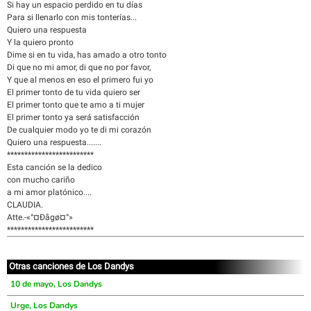
Si hay un espacio perdido en tu días
Para si llenarlo con mis tonterías...
Quiero una respuesta
Y la quiero pronto
Dime si en tu vida, has amado a otro tonto
Di que no mi amor, di que no por favor,
Y que al menos en eso el primero fui yo
El primer tonto de tu vida quiero ser
El primer tonto que te amo a ti mujer
El primer tonto ya será satisfacción
De cualquier modo yo te di mi corazón
Quiero una respuesta.......
*************************
Esta canción se la dedico
con mucho cariño
a mi amor platónico....
CLAUDIA.
Atte.-«°¤Ðågø¤°»
*************************
Otras canciones de Los Dandys
10 de mayo, Los Dandys
Urge, Los Dandys