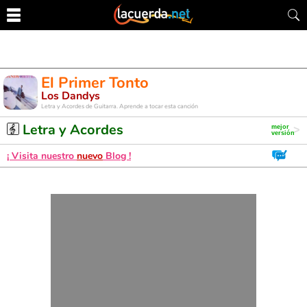
El Primer Tonto
Los Dandys
Letra y Acordes de Guitarra. Aprende a tocar esta canción
Letra y Acordes
¡ Visita nuestro
nuevo
Blog !