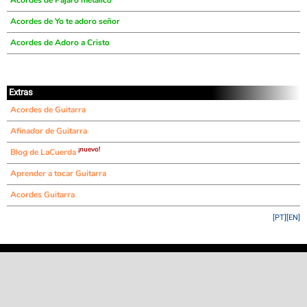
Acordes de Pájaro metálico
Acordes de Yo te adoro señor
Acordes de Adoro a Cristo
Extras
Acordes de Guitarra
Afinador de Guitarra
¡nuevo!
Blog de LaCuerda
Aprender a tocar Guitarra
Acordes Guitarra
[PT]
[EN]
©
LaCuerda
.net
·
·
·
aviso legal
privacidad
contacto