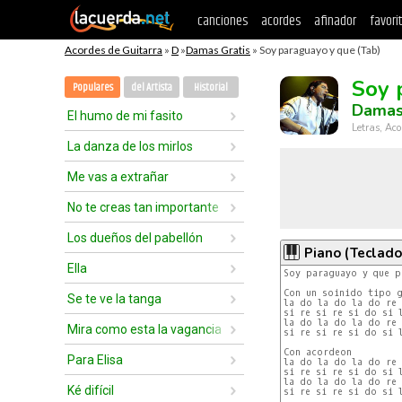
canciones
acordes
afinador
favori
Acordes de Guitarra
»
D
»
Damas Gratis
» Soy paraguayo y que (Tab)
Soy 
Populares
del Artista
Historial
Damas
El humo de mi fasito
Letras, Aco
La danza de los mirlos
Me vas a extrañar
No te creas tan importante
Los dueños del pabellón
Piano (Teclado
Ella
Soy paraguayo y que pa
Con un soinido tipo g
Se te ve la tanga
la do la do la do re 
si re si re si do si l
la do la do la do re 
Mira como esta la vagancia
si re si re si do si l
Con acordeon

Para Elisa
la do la do la do re 
si re si re si do si l
la do la do la do re 
Ké difícil
si re si re si do si l