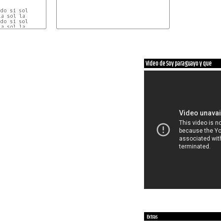
do si sol

a sol la

do si sol

a sol la



JERO

ENDO

Video de Soy paraguayo y que
LLITO

        Sol

 QUÉ... PIÓ? PIÓ

do si sol

a sol la

do si sol

a sol la

do si sol

a sol la

do si sol

a sol la



Extras