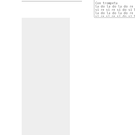
Con trompeta

la do la do la do re 
si re si re si do si l
la do la do la do re 
si re si re si do si l
mi do la mi mi mi so la
Lam

TENGO UN AMIGO EXTRAN
EL ME DIJO NO TE ENTI
PORQUE HABLÁS COMO PO
                      
Y YO LE PREGUNTE, ¿POR
PIÓ PIÓ PIÓ PIÓ...

Con acordeon

la do la do la do re 
si re si re si do si l
la do la do la do re 
si re si re si do si l
Con trompeta

la do la do la do re 
si re si re si do si l
la do la do la do re 
si re si re si do si l
mi do la mi mi mi so la
Lam

NOSÉ SI 