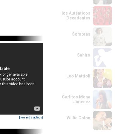
los Auténticos
Decadentes
Sombras
Sahiro
Leo Mattioli
Carlitos Mona
Jiménez
[ver más videos]
Willie Colon