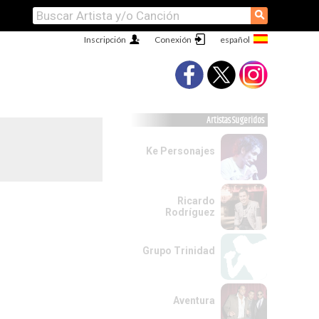
⚲
Inscripción
Conexión
Artistas Sugeridos
Ke Personajes
Ricardo
Rodríguez
Grupo Trinidad
Aventura