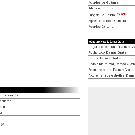
Acordes de Guitarra
Afinador de Guitarra
¡nuevo!
Blog de LaCuerda
Aprender a tocar Guitarra
Acordes Guitarra
Otras canciones de Damas Gratis
La jarra colombiana, Damas Gra
Pucho Loco, Damas Gratis
La Flor, Damas Gratis
Todo pinta re mal, Damas Grati
Se que volverás, Damas Gratis
Noche llena de estrellas, Dama
n mi corazón
recuerdo
el mar
te
 yo