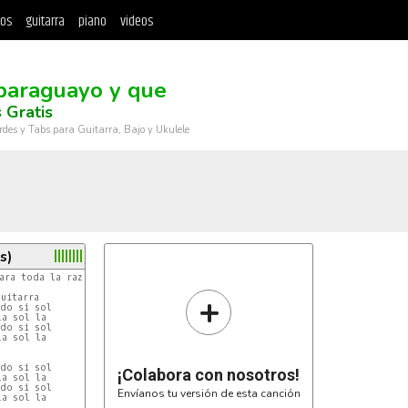
tos
guitarra
piano
videos
paraguayo y que
 Gratis
rdes y Tabs para Guitarra, Bajo y Ukulele
s)
ra toda la raza......

+
uitarra

do si sol

a sol la

do si sol

a sol la

do si sol

¡Colabora con nosotros!
a sol la

do si sol

Envíanos tu versión de esta canción
a sol la
