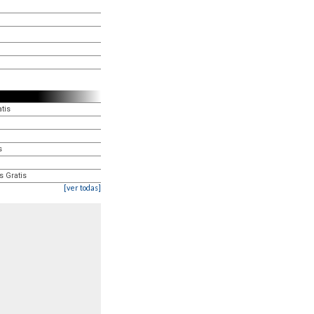
tis
s
s Gratis
[ver todas]