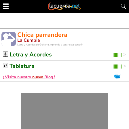
Chica parrandera
La Cumbia
Letra y Acordes de Guitarra. Aprende a tocar esta canción
Letra y Acordes
Tablatura
¡ Visita nuestro
nuevo
Blog !