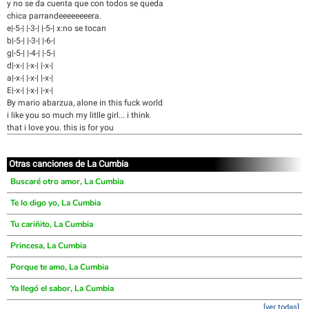
y no se da cuenta que con todos se queda
chica parrandeeeeeeeera.
e|-5-| |-3-| |-5-| x:no se tocan
b|-5-| |-3-| |-6-|
g|-5-| |-4-| |-5-|
d|-x-| |-x-| |-x-|
a|-x-| |-x-| |-x-|
E|-x-| |-x-| |-x-|
By mario abarzua, alone in this fuck world
i like you so much my litlle girl... i think
that i love you. this is for you
Otras canciones de La Cumbia
Buscaré otro amor, La Cumbia
Te lo digo yo, La Cumbia
Tu cariñito, La Cumbia
Princesa, La Cumbia
Porque te amo, La Cumbia
Ya llegó el sabor, La Cumbia
[ver todas]