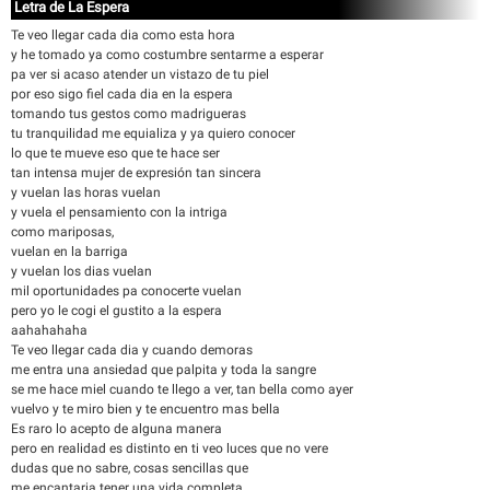
Letra de La Espera
Te veo llegar cada dia como esta hora
y he tomado ya como costumbre sentarme a esperar
pa ver si acaso atender un vistazo de tu piel
por eso sigo fiel cada dia en la espera
tomando tus gestos como madrigueras
tu tranquilidad me equializa y ya quiero conocer
lo que te mueve eso que te hace ser
tan intensa mujer de expresión tan sincera
y vuelan las horas vuelan
y vuela el pensamiento con la intriga
como mariposas,
vuelan en la barriga
y vuelan los dias vuelan
mil oportunidades pa conocerte vuelan
pero yo le cogi el gustito a la espera
aahahahaha
Te veo llegar cada dia y cuando demoras
me entra una ansiedad que palpita y toda la sangre
se me hace miel cuando te llego a ver, tan bella como ayer
vuelvo y te miro bien y te encuentro mas bella
Es raro lo acepto de alguna manera
pero en realidad es distinto en ti veo luces que no vere
dudas que no sabre, cosas sencillas que
me encantaria tener una vida completa