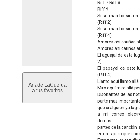
Riff 7 Riff 8
Riff 9
Si se marcho sin un 
(Riff 2)
Si se marcho sin un 
(Riff 4)
Amores ahí cariños ahí
Amores ahí cariños ah
El aguajal de este lu
2)
El papayal de este l
(Riff 4)
Llamo aquí llamo all
Añade LaCuerda
Miro aquí miro allá p
a tus favoritos
Disonantes de las nota
parte mas importante 
que si alguien ya logr
a mi correo electr
demás
partes de la canción,
errores pero que con 