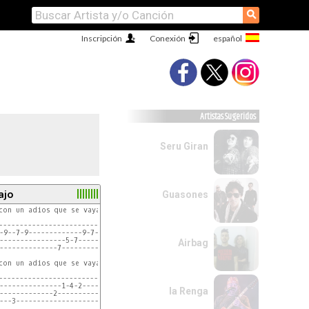
⚲
Inscripción
Conexión
Artistas Sugeridos
Seru Giran
ajo
Guasones
 
con un adios que se vaya que se vaya

 
------------------------------------|

-9--7-9-------------9-7-5-----------|

----------------5-7-------7---------|

Airbag
--------------7---------------------|

con un adios que se vaya que se vaya

------------------------------------|

---------------1-4-2----------------|

la Renga
-------------2----------------------|

---3--------------------------------|
