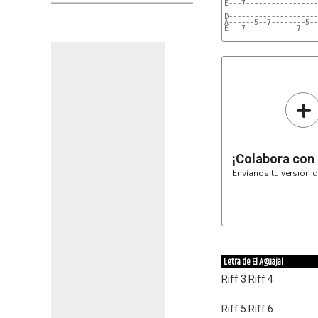
E---7-----------------
D---------------------
A------5--7--------5--
E---7------------7----
+
¡Colabora con
Envíanos tu versión d
Letra de El Aguajal
Riff 3 Riff 4
Riff 5 Riff 6