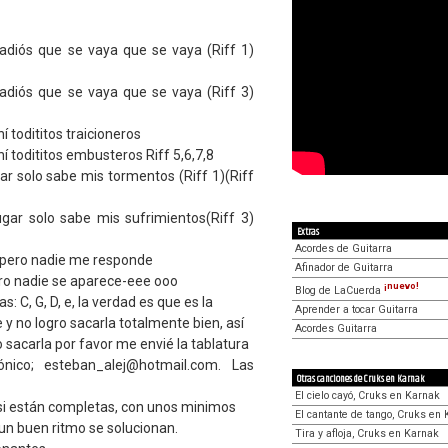
adiós que se vaya que se vaya (Riff 1)
adiós que se vaya que se vaya (Riff 3)
 todititos traicioneros
í todititos embusteros Riff 5,6,7,8
gar solo sabe mis tormentos (Riff 1)(Riff
ugar solo sabe mis sufrimientos(Riff 3)
Extras
Acordes de Guitarra
á pero nadie me responde
Afinador de Guitarra
ero nadie se aparece-eee ooo
¡nuevo!
Blog de LaCuerda
s: C, G, D, e, la verdad es que es la
Aprender a tocar Guitarra
y no logro sacarla totalmente bien, así
Acordes Guitarra
o sacarla por favor me envié la tablatura
ónico; esteban_alej@hotmail.com. Las
Otras canciones de Cruks en Karnak
El cielo cayó, Cruks en Karnak
 si están completas, con unos minimos
El cantante de tango, Cruks en
un buen ritmo se solucionan.
Tira y afloja, Cruks en Karnak