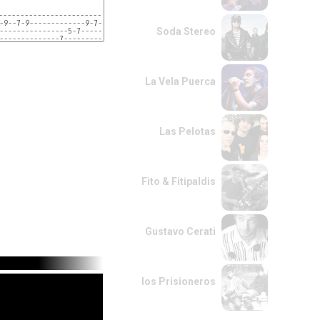
------------------------------------|

-9--7-9-------------9-7-5-----------|

Soda Stereo
----------------5-7-------7---------|

--------------7---------------------|

ariños hay

---------------------------7h9-9---7-9----|

---7-5---------------------------9--------|

-5---------4-7-----6-9-7------------------|

La Vela Puerca
--------3--------7------------------------|

---------------
Las Pelotas
Fito & Fitipaldis
Gustavo Cerati
los Prisioneros