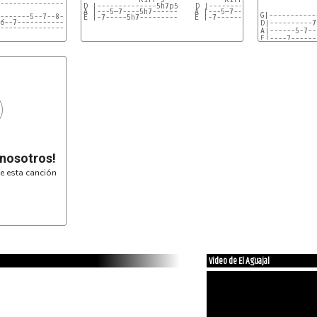
-----------------------------
D |--------------5h7p5    D |--------7h8-7h8- 
A |---5—7----5h7------    A |---5—7----------   
G|-----------
-------5--7--8----------------
E |-7-----5h7---------    E |-7--------------   
6--7-------------------------
D|----------7
-------------------------------
A|------5-7--
E|----7------
Amores hay, c
G|-----------
D|-----------
A|------2-5--
E|----3------
G|-----------
 nosotros!
e esta canción
Video de El Aguajal