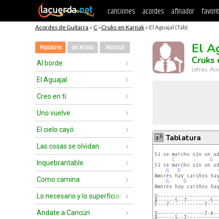
canciones
acordes
afinador
favori
Acordes de Guitarra
»
C
»
Cruks en Karnak
» El Aguajal (Tab)
El A
Populares
del Artista
Historial
Cruks 
Al borde
Letras, Aco
El Aguajal
Creo en tí
Uno vuelve
El cielo cayó
Tablatura
Las cosas se olvidan
Si se marcho sin un ad
C
G
Inquebrantable
Si se marcho sin un ad
G
D
Amores hay cariños hay
Como camina
G
D
Amores hay cariños hay
Lo necesario y lo superficial
D---------------------
A------5--7--------5--
E---7------------7----
Andate a Cancún
D----------------7-8--
A------5--7-----------