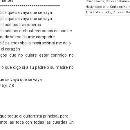
sonantes
Como camina, Cruks en Karnak
******************************
Haciéndose aire, Cruks en Kar
diós que se vaya que se vaya
A mi lindo Ecuador, Cruks en K
diós que se vaya que se vaya
 todititos traicioneros
hí todititos embusteeeroooos ee ooo ee
uidado se me chume compadre
iós si me robo la inspiración si me dejo
ó el corazón
migos que no quiere estar conmigo no
 lo que digo si a su padre o su madre no
ue se vaya que se vaya.
f 5,6,7,8
ue toque el guitarrista principal, pero
ante las toca con todas las cuerdas Un