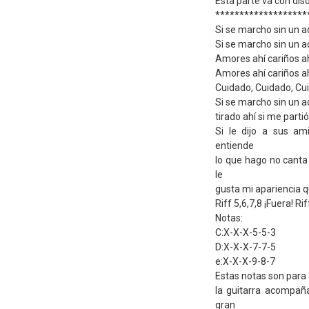
Esta parte va con di
*******************
Si se marcho sin un a
Si se marcho sin un a
Amores ahí cariños ahí
Amores ahí cariños a
Cuidado, Cuidado, C
Si se marcho sin un ad
tirado ahí si me parti
Si le dijo a sus a
entiende
lo que hago no canta
le
gusta mi apariencia q
Riff 5,6,7,8 ¡Fuera! Rif
Notas:
C:X-X-X-5-5-3
D:X-X-X-7-7-5
e:X-X-X-9-8-7
Estas notas son para q
la guitarra acompañ
gran