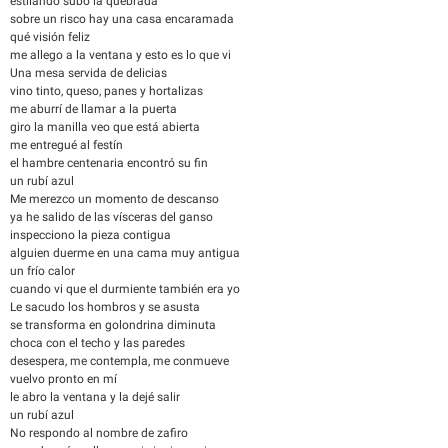
estilando subo la quebrada
sobre un risco hay una casa encaramada
qué visión feliz
me allego a la ventana y esto es lo que vi
Una mesa servida de delicias
vino tinto, queso, panes y hortalizas
me aburrí de llamar a la puerta
giro la manilla veo que está abierta
me entregué al festín
el hambre centenaria encontró su fin
un rubí azul
Me merezco un momento de descanso
ya he salido de las vísceras del ganso
inspecciono la pieza contigua
alguien duerme en una cama muy antigua
un frío calor
cuando vi que el durmiente también era yo
Le sacudo los hombros y se asusta
se transforma en golondrina diminuta
choca con el techo y las paredes
desespera, me contempla, me conmueve
vuelvo pronto en mí
le abro la ventana y la dejé salir
un rubí azul
No respondo al nombre de zafiro