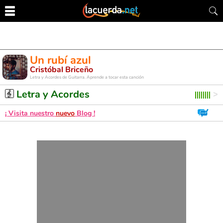
Un rubí azul
Cristóbal Briceño
Letra y Acordes de Guitarra. Aprende a tocar esta canción
Letra y Acordes
¡ Visita nuestro
nuevo
Blog !