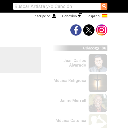
⚲
Inscripción
Conexión
Artistas Sugeridos
Juan Carlos
Alvarado
Música Religiosa
Jaime Murrell
Música Católica