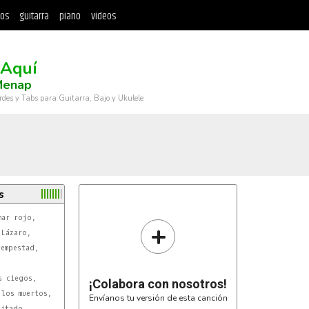
tos
guitarra
piano
videos
 Aquí
Menap
rdes y Tabs para Guitarra, Bajo y Ukulele
s
+
¡Colabora con nosotros!
Envíanos tu versión de esta canción