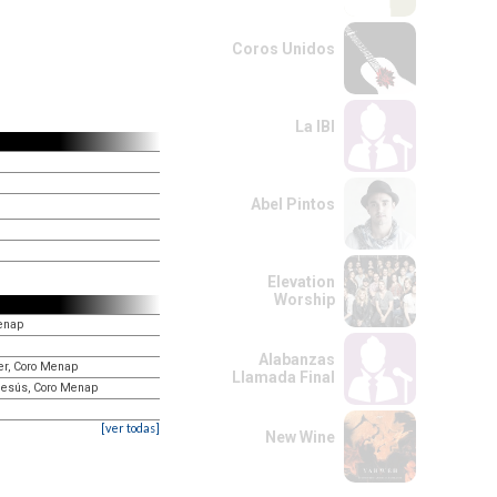
Coros Unidos
La IBI
Abel Pintos
Elevation
Worship
Menap
Alabanzas
ser, Coro Menap
Llamada Final
Jesús, Coro Menap
[ver todas]
New Wine