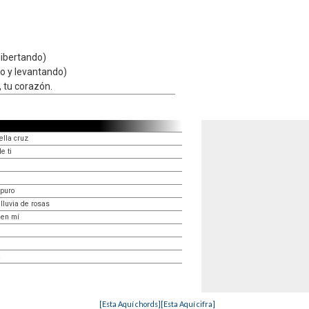
libertando)
o y levantando)
 tu corazón.
ella cruz
e ti
 puro
lluvia de rosas
 en mí
á
[Esta Aquí chords]
[Esta Aquí cifra]