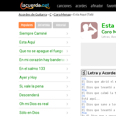
canciones
acordes
afinador
favori
Acordes de Guitarra
»
C
»
Coro Menap
» Esta Aquí (Tab)
Esta
Populares
del Artista
Historial
Coro 
Siempre Caminé
Letras, Aco
Esta Aquí
Que no se apague el fuego
En mi corazón hay banderas de amor
En el salmo 133
Letra y Acorde
Ayer y Hoy
SOL
RE
Si, vale la pena
MIm
Descenderá
DO
SOL
Oh mi Dios es real
RE
Sólo en Dios
MIm