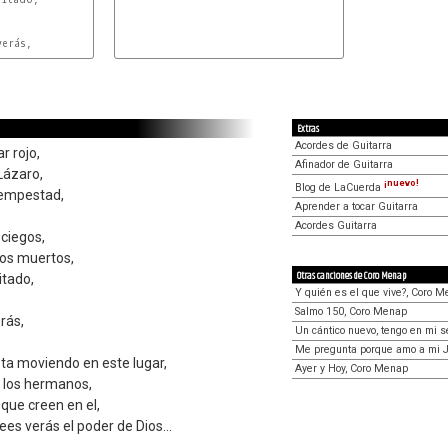
Extras
Acordes de Guitarra
r rojo,
Afinador de Guitarra
Lázaro,
¡nuevo!
Blog de LaCuerda
tempestad,
Aprender a tocar Guitarra
Acordes Guitarra
 ciegos,
los muertos,
Otras canciones de Coro Menap
itado,
Y quién es el que vive?, Coro 
Salmo 150, Coro Menap
erás,
Un cántico nuevo, tengo en mi 
Me pregunta porque amo a mi 
ta moviendo en este lugar,
Ayer y Hoy, Coro Menap
s los hermanos,
 que creen en el,
ees verás el poder de Dios...