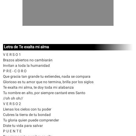
Letra de Te exalta mi alma
V E R S O 1
Brazos abiertos no cambiarán
Invitan a toda la humanidad
P R E - C O R O
Que gracia tan grande tu extiendes, nada se compara
Glorioso es tu amor que no termina, brilla por los siglos
Te exalta mi alma, te doy toda mi alabanza
Tu nombre en alto, por siempre cantaré eres Santo
//oh oh oh//
V E R S O 2
Llenas los cielos con tu poder
Cubres la tierra de tu bondad
Tu gloria quien puede comprender
Diste tu vida para salvar
P U E N T E