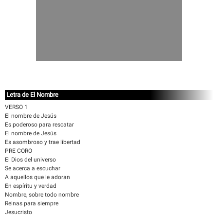
Letra de El Nombre
VERSO 1
El nombre de Jesús
Es poderoso para rescatar
El nombre de Jesús
Es asombroso y trae libertad
PRE CORO
El Dios del universo
Se acerca a escuchar
A aquellos que le adoran
En espíritu y verdad
Nombre, sobre todo nombre
Reinas para siempre
Jesucristo