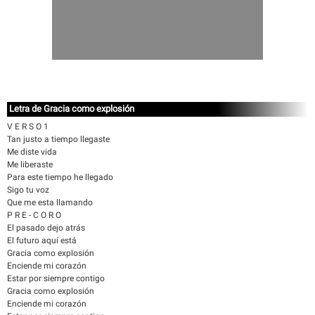
Letra de Gracia como explosión
V E R S O 1
Tan justo a tiempo llegaste
Me diste vida
Me liberaste
Para este tiempo he llegado
Sigo tu voz
Que me esta llamando
P R E - C O R O
El pasado dejo atrás
El futuro aquí está
Gracia como explosión
Enciende mi corazón
Estar por siempre contigo
Gracia como explosión
Enciende mi corazón