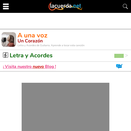
A una voz
Un Corazón
Letra y Acordes de Guitarra. Aprende a tocar esta canción
Letra y Acordes
¡ Visita nuestro
nuevo
Blog !