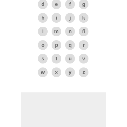
d
e
f
g
h
i
j
k
l
m
n
ñ
o
p
q
r
s
t
u
v
w
x
y
z