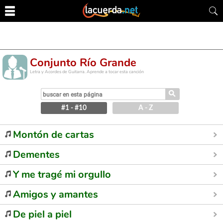
Conjunto Río Grande
Letra y Acordes de Guitarra. Aprende a tocar esta canción
⚲
#1 - #10
A - Z
Montón de cartas
Dementes
Y me tragé mi orgullo
Amigos y amantes
De piel a piel