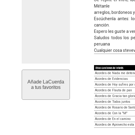
Métanle
arreglos, bordoneos y
Escúchenla antes: lo
canción.
Espero les guste a ver
Saludos todos los p
peruana
Cualquier cosa steve
Otras canciones de interés
Acordes de Nada me deten
Acordes de Evidencias
Añade LaCuerda
Acordes de Hoy sufres por 
a tus favoritos
Acordes de Flauta de pan
Acordes de Gracia tan glor
Acordes de Todos juntos
Acordes de Rosario de Sant
Acordes de Con la "M"
Acordes de En el camino
Acordes de Aprovecho esta 