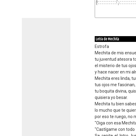
A----------/----------
E-----------/---------
Letra de Mechita
Estrofa
Mechita de mis ensu
tu juventud atesora 
el misterio de tus oj
y hace nacer en mi a
Mechita eres linda, tu
tus ojos me fascinan,
tu boquita divina, quis
quisiera yo besar.
Mechita tu bien sabes
lo mucho que te quier
por eso te ruego, no 
"Oiga con esa Mechita,
"Castígame con todo e
Se repite el Intro, l