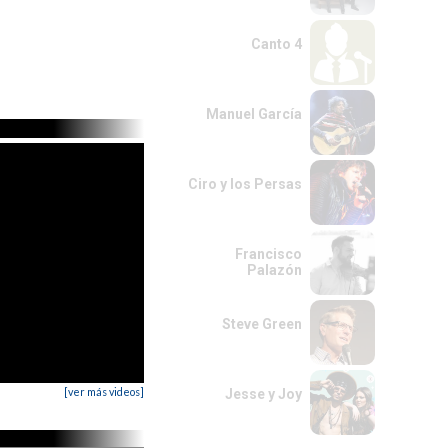
Canto 4
Manuel García
Ciro y los Persas
Francisco
Palazón
Steve Green
[ver más videos]
Jesse y Joy