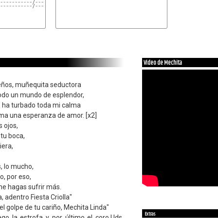
-----------/------
-----------/-------
Video de Mechita
eños, muñequita seductora
todo un mundo de esplendor,
os ha turbado toda mi calma
lma una esperanza de amor. [x2]
s ojos,
 tu boca,
iera,
, lo mucho,
o, por eso,
me hagas sufrir más.
 adentro Fiesta Criolla"
l golpe de tu cariño, Mechita Linda"
Extras
uego la estrofa y por último el coro.Uds.