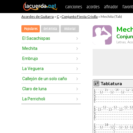
canciones
acordes
afinador
favori
Acordes de Guitarra
»
C
»
Conjunto Fiesta Criolla
» Mechita (Tab)
Mech
Populares
del Artista
Historial
Conjun
El Sacachispas
Letras, Aco
Mechita
Embrujo
La Veguera
Callejón de un solo caño
Tablatura
Claro de luna
E-----15----14----12-1
B--12----12----12----
G---------------------
D---------------------
La Perricholi
A---------------------
E---------------------
E----12----12----12-12
B-13----13----13-----
G---------------------
D---------------------
A---------------------
E---------------------
E-----10---/----------
B--12----12/--12-12-1
G----------/----------
D----------/----------