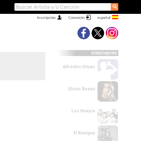
⚲
Inscripción
Conexión
Artistas Sugeridos
Alfredito Olivas
Ulises Bueno
Los Huayra
El Kuelgue