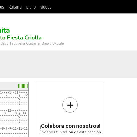
tos
guitarra
piano
videos
ita
to Fiesta Criolla
rdes y Tabs para Guitarra, Bajo y Ukulele
1----14-11/-----14-11----11-12-------12--/
---12------/--12-------12-------12--------/
----------/-----------------------12-----/
+
----------/------------------------------/
----------/------------------------------/
----------/------------------------------/
----12----/----12--------12-10-/--12-14-15
--13----13-/-13----13-13--------/----------
----------/--------------------/----------
----------/--------------------/----------
----------/--------------------/----------
----------/--------------------/----------
¡Colabora con nosotros!
-9-9-9-11-11-11-12-
2-------------------
Envíanos tu versión de esta canción
-------------------
-------------------