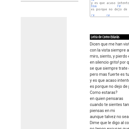
Bbm
F#
es porque no dejo de 
C#
G#
Letra de Como Estarás
Dicen que me han vist
con la vista siempre a
miro, siento, y pierdo
en silencio grito! por 
se que siempre trate 
pero mas fuerte es t
y es que acaso intent
es porque no dejo de 
Como estaras?
en quien pensaras
cuando te sientes tan
piensas en mi
aunque talvez no sea 
Dime que le digo al c
no tengo excusas que