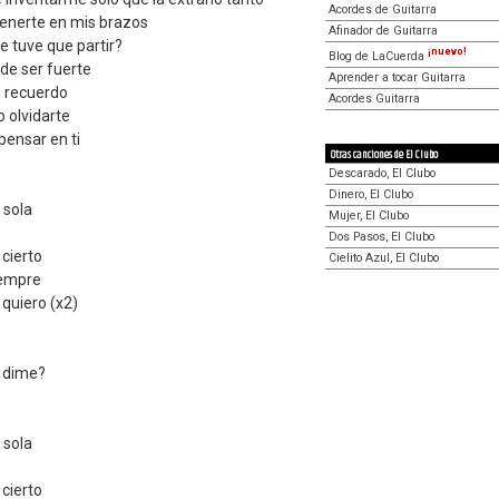
Acordes de Guitarra
tenerte en mis brazos
Afinador de Guitarra
e tuve que partir?
¡nuevo!
Blog de LaCuerda
de ser fuerte
Aprender a tocar Guitarra
u recuerdo
Acordes Guitarra
o olvidarte
pensar en ti
Otras canciones de El Clubo
Descarado, El Clubo
Dinero, El Clubo
 sola
Mujer, El Clubo
Dos Pasos, El Clubo
cierto
Cielito Azul, El Clubo
iempre
quiero (x2)
, dime?
 sola
cierto