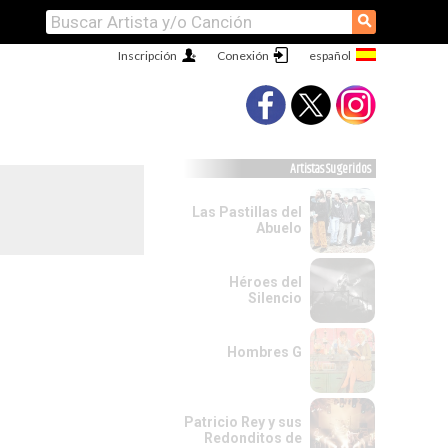
⚲
Inscripción
Conexión
Artistas Sugeridos
Las Pastillas del
Abuelo
Héroes del
Silencio
Hombres G
Patricio Rey y sus
Redonditos de