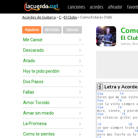
canciones
acordes
afinador
favori
Acordes de Guitarra
»
C
»
El Clubo
» Como Estarás (Tab)
Como
Populares
del Artista
Historial
El Clu
Me Cansé
Letras, Aco
Descarado
Atado
Hoy te pido perdón
Dos Pasos
Letra y Acorde
Fallas
Bbm
F#
Bbm
F#
Amor Torcido
Bbm
F#
Amar sin miedo
Bbm
F#
en silencio grito! por
La Promesa
C#
G#
Bbm
F
Como te sientes
C#