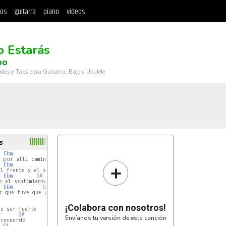
tos
guitarra
piano
videos
 Estarás
bo
rdes y Tabs para Guitarra, Bajo y Ukulele
s
Ebm
G#
+
Ebm
G#
Ebm
G#
Ebm
G#
 que tuve que partir?

¡Colabora con nosotros!
#
G#
Envíanos tu versión de esta canción
G#