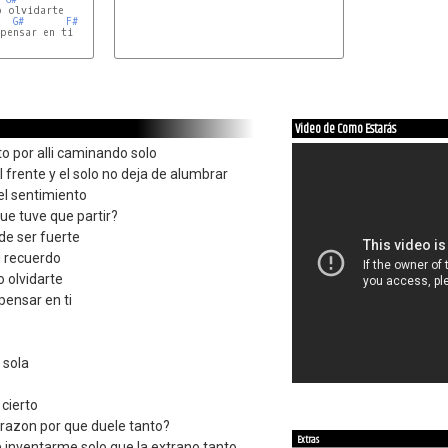
G#
F#
pensar en ti

Video de Como Estarás
o por alli caminando solo
l frente y el solo no deja de alumbrar
 el sentimiento
que tuve que partir?
de ser fuerte
u recuerdo
o olvidarte
pensar en ti
 sola
cierto
orazon por que duele tanto?
Extras
 inventarme solo que la extrano tanto