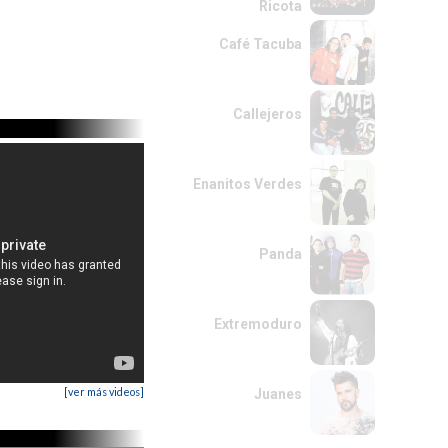
Ricota
Café Tacuba
Callejeros
Enanitos Verdes
Panda
Extremoduro
[ver más videos]
Juanes