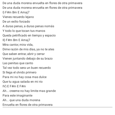
De una duda morena envuelta en flores de otra primavera
De una duda morena envuelta en flores de otra primavera
I) F#m Bm E Amaj7
Vienes recuerdo lejano
De un exilio forzado
A duras penas, a duras penas nomás
Y todo lo que tocan tus manos
Queda petrificado en tiempo y espacio
II) F#m Bm E Amaj7
Mira cantor, mira vida,
Dime razón de mis días, ya no te ates
Que saben entrar, abrir y cerrar
Vienen juntando debajo de su brazo
Las penitas que canto
Tal vez todo sera un buen recuerdo
Si llega el olvido primero
Para mi no hay cosa mas dulce
Que tu agua salada en mi rio
IV) E F#m E F#m
Ah... creeme no hay limite mas grande
Para este imaginante
Ah... que una duda morena
Envuelta en flores de otra primavera