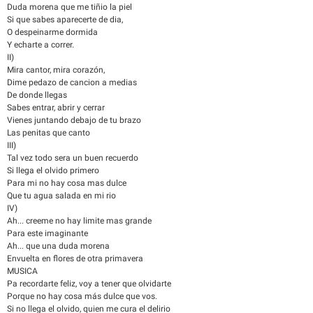
Duda morena que me tiñio la piel
Si que sabes aparecerte de dia,
O despeinarme dormida
Y echarte a correr.
II)
Mira cantor, mira corazón,
Dime pedazo de cancion a medias
De donde llegas
Sabes entrar, abrir y cerrar
Vienes juntando debajo de tu brazo
Las penitas que canto
III)
Tal vez todo sera un buen recuerdo
Si llega el olvido primero
Para mi no hay cosa mas dulce
Que tu agua salada en mi rio
IV)
Ah... creeme no hay limite mas grande
Para este imaginante
Ah... que una duda morena
Envuelta en flores de otra primavera
MUSICA
Pa recordarte feliz, voy a tener que olvidarte
Porque no hay cosa más dulce que vos.
Si no llega el olvido, quien me cura el delirio