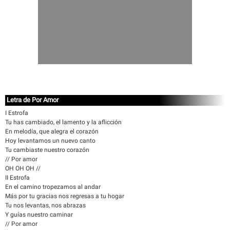
Letra de Por Amor
I Estrofa
Tu has cambiado, el lamento y la aflicción
En melodía, que alegra el corazón
Hoy levantamos un nuevo canto
Tu cambiaste nuestro corazón
// Por amor
OH OH OH //
II Estrofa
En el camino tropezamos al andar
Más por tu gracias nos regresas a tu hogar
Tu nos levantas, nos abrazas
Y guías nuestro caminar
// Por amor