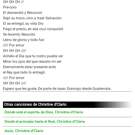
OH OH OH //
Pre-coro
El descendió y Renunció
Dejó su trono, vino a traer Salvación
El se entregó, su vida Dio
Pago el precio, en esa cruz conquistó
Se levantó, Resucito
Lleno de gloria y todo fue
//// Por amor
OH OH OH ////
Anhelo el Día que tu rostro pueda ver
Mirar los ojos del que rescato mi ser
Eternamente estar presente ante
el Rey que todo lo entregó
//// Por amor
OH OH OH ////
Espero que les guste, De parte de Isaac Gramajo desde Guatemala.
Otras canciones de Christine d'Clario
Dónde está el espíritu de Dios, Christine d'Clario
Desde el principio hasta el final, Christine d'Clario
Jesús, Christine d'Clario