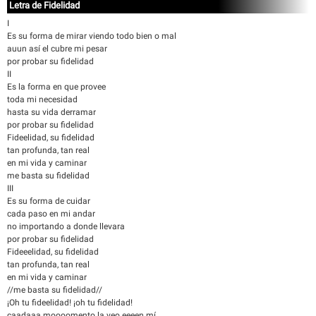
Letra de Fidelidad
I
Es su forma de mirar viendo todo bien o mal
auun así el cubre mi pesar
por probar su fidelidad
II
Es la forma en que provee
toda mi necesidad
hasta su vida derramar
por probar su fidelidad
Fideelidad, su fidelidad
tan profunda, tan real
en mi vida y caminar
me basta su fidelidad
III
Es su forma de cuidar
cada paso en mi andar
no importando a donde llevara
por probar su fidelidad
Fideeelidad, su fidelidad
tan profunda, tan real
en mi vida y caminar
//me basta su fidelidad//
¡Oh tu fideelidad! ¡oh tu fidelidad!
caadaaa moooomento la veo eeeen mí.