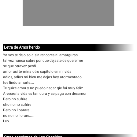
Letra de Amor herido
Ya ves te dejo sola sin rencores ni amarguras
tal vez nunca sabre por que dejaste de quererme
se que otravez perdi...
amor asi termina otro capitulo en mi vida
adios, adios mi bien me dejas hoy atormentado
fue lindo amarte....
Te quize amor y no puedo negar qie fui muy feliz
A veces la vida es tan dura y se paga con desamor
Pero no sufrire..
oho no no sufrire
Pero no lloarare...
no no no llorare.....
Leo...