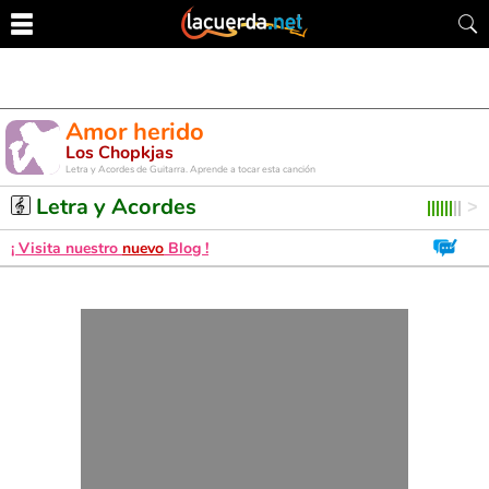
Amor herido
Los Chopkjas
Letra y Acordes de Guitarra. Aprende a tocar esta canción
Letra y Acordes
¡ Visita nuestro
nuevo
Blog !