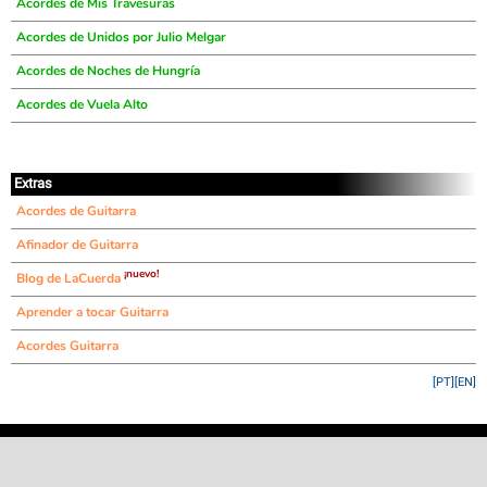
Acordes de Mis Travesuras
Acordes de Unidos por Julio Melgar
Acordes de Noches de Hungría
Acordes de Vuela Alto
Extras
Acordes de Guitarra
Afinador de Guitarra
¡nuevo!
Blog de LaCuerda
Aprender a tocar Guitarra
Acordes Guitarra
[PT]
[EN]
©
LaCuerda
.net
·
·
·
aviso legal
privacidad
contacto