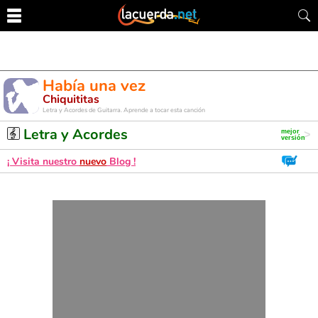
Había una vez
Chiquititas
Letra y Acordes de Guitarra. Aprende a tocar esta canción
Letra y Acordes
¡ Visita nuestro
nuevo
Blog !