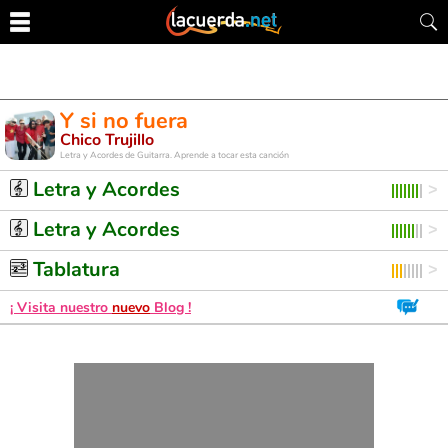
Y si no fuera
Chico Trujillo
Letra y Acordes de Guitarra. Aprende a tocar esta canción
Letra y Acordes
Letra y Acordes
Tablatura
¡ Visita nuestro
nuevo
Blog !