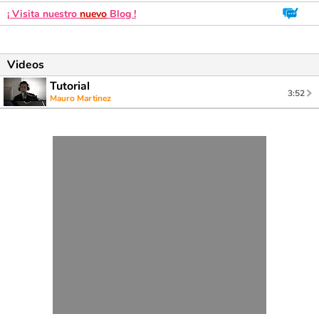
¡ Visita nuestro
nuevo
Blog !
Videos
Tutorial
3:52
Mauro Martinez