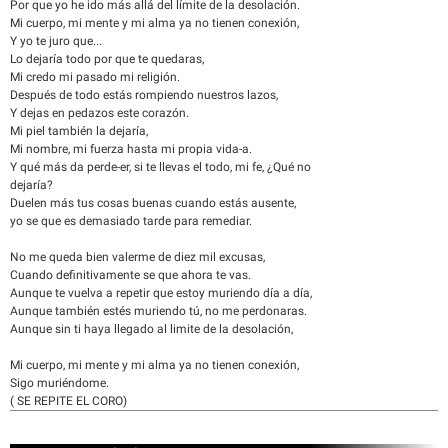
Por que yo he ido más allá del límite de la desolación.
Mi cuerpo, mi mente y mi alma ya no tienen conexión,
Y yo te juro que...
Lo dejaría todo por que te quedaras,
Mi credo mi pasado mi religión.
Después de todo estás rompiendo nuestros lazos,
Y dejas en pedazos este corazón.
Mi piel también la dejaría,
Mi nombre, mi fuerza hasta mi propia vida-a.
Y qué más da perde-er, si te llevas el todo, mi fe, ¿Qué no
dejaría?
Duelen más tus cosas buenas cuando estás ausente,
yo se que es demasiado tarde para remediar.
No me queda bien valerme de diez mil excusas,
Cuando definitivamente se que ahora te vas.
Aunque te vuelva a repetir que estoy muriendo día a día,
Aunque también estés muriendo tú, no me perdonaras.
Aunque sin ti haya llegado al limite de la desolación,
Mi cuerpo, mi mente y mi alma ya no tienen conexión,
Sigo muriéndome.
( SE REPITE EL CORO)