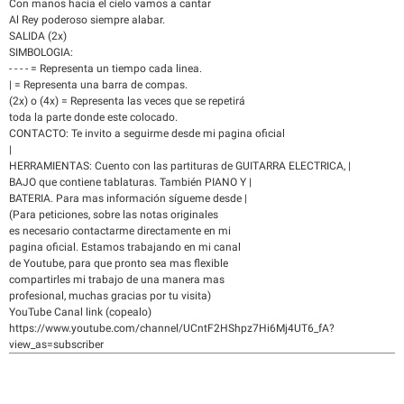
Con manos hacia el cielo vamos a cantar
Al Rey poderoso siempre alabar.
SALIDA (2x)
SIMBOLOGIA:
- - - - = Representa un tiempo cada linea.
| = Representa una barra de compas.
(2x) o (4x) = Representa las veces que se repetirá
toda la parte donde este colocado.
CONTACTO: Te invito a seguirme desde mi pagina oficial
|
HERRAMIENTAS: Cuento con las partituras de GUITARRA ELECTRICA, |
BAJO que contiene tablaturas. También PIANO Y |
BATERIA. Para mas información sígueme desde |
(Para peticiones, sobre las notas originales
es necesario contactarme directamente en mi
pagina oficial. Estamos trabajando en mi canal
de Youtube, para que pronto sea mas flexible
compartirles mi trabajo de una manera mas
profesional, muchas gracias por tu visita)
YouTube Canal link (copealo)
https://www.youtube.com/channel/UCntF2HShpz7Hi6Mj4UT6_fA?
view_as=subscriber