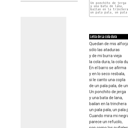
Un ponchito de jerga

y una bata de lana,

bailan en la trinchera
un pala pala, un pala 
Letra de La cola dura
Quedan de mis alforj
sólo las ataduras
y de mi burra vieja
la cola dura, la cola du
En el barro se afirma
y en lo seco resbala,
si le canto una copla
de un pala pala, de un
Un ponchito de jerga
y una bata de lana,
bailan en la trinchera
un pala pala, un pala 
Cuando mira mi negr
parece un refucilo,
son como los puñales