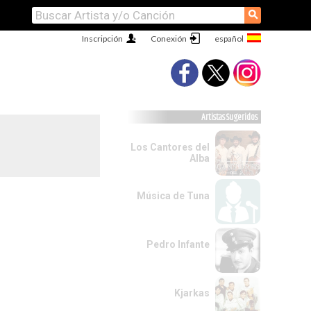
⚲
Inscripción
Conexión
Artistas Sugeridos
Los Cantores del
Alba
Música de Tuna
Pedro Infante
Kjarkas