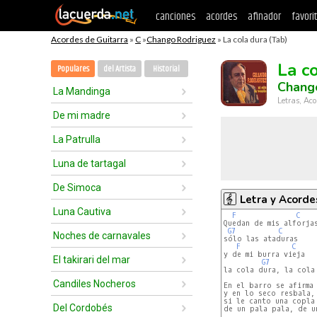
canciones
acordes
afinador
favori
Acordes de Guitarra
»
C
»
Chango Rodriguez
» La cola dura (Tab)
La c
Populares
del Artista
Historial
Chang
La Mandinga
Letras, Aco
De mi madre
La Patrulla
Luna de tartagal
De Simoca
Letra y Acorde
Luna Cautiva
F
C
Quedan de mis alforjas
G7
C
Noches de carnavales
sólo las ataduras

F
C
y de mi burra vieja

El takirari del mar
G7
la cola dura, la cola 
Candiles Nocheros
En el barro se afirma

y en lo seco resbala,

si le canto una copla

Del Cordobés
de un pala pala, de un