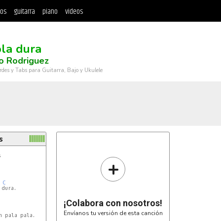
tos
guitarra
piano
videos
ola dura
o Rodriguez
rdes y Tabs para Guitarra, Bajo y Ukulele
s


+
C
dura.

¡Colabora con nosotros!
Envíanos tu versión de esta canción
 pala pala.
