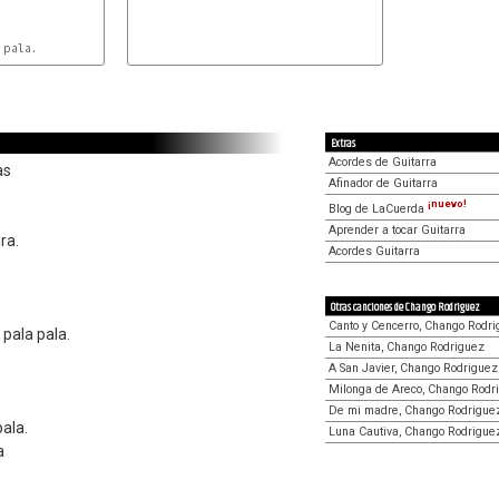


pala.

Extras
Acordes de Guitarra
as
Afinador de Guitarra
¡nuevo!
Blog de LaCuerda
Aprender a tocar Guitarra
ra.
Acordes Guitarra
Otras canciones de Chango Rodriguez
Canto y Cencerro, Chango Rodr
 pala pala.
La Nenita, Chango Rodriguez
A San Javier, Chango Rodriguez
Milonga de Areco, Chango Rodr
De mi madre, Chango Rodrigue
pala.
Luna Cautiva, Chango Rodrigue
a