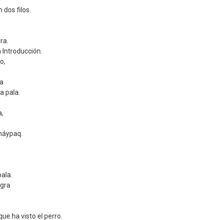
n dos filos.
ra.
Introducción.
o,
ta
a pala.
a,
ináypaq.
pala.
gra
que ha visto el perro.