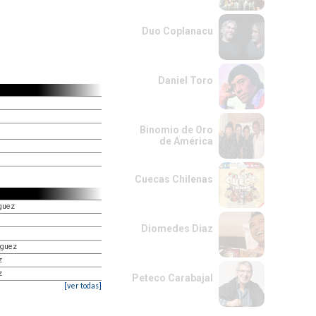
Duo Coplanacu
Daniel Toro
Binomio de Oro
de América
Cuecas Chilenas
iguez
Diomedes Diaz
iguez
z
z
Peteco Carabajal
[ver todas]