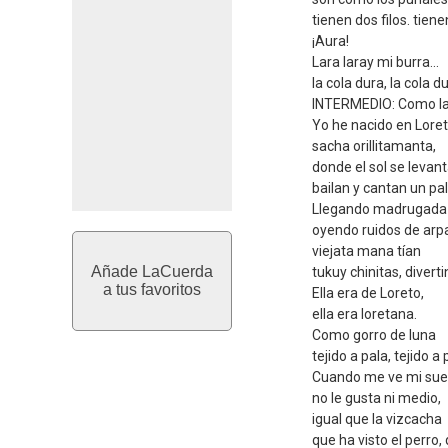
tienen dos filos. tiene
¡Aura!
Lara laray mi burra...
la cola dura, la cola du
INTERMEDIO: Como la 
Yo he nacido en Loret
sacha orillitamanta,
donde el sol se levan
bailan y cantan un pal
Llegando madrugada
oyendo ruidos de arp
viejata mana tían
Añade LaCuerda
tukuy chinitas, divert
a tus favoritos
Ella era de Loreto,
ella era loretana.
Como gorro de luna
tejido a pala, tejido a 
Cuando me ve mi sue
no le gusta ni medio,
igual que la vizcacha
que ha visto el perro, 