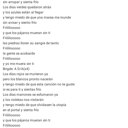
sin arropar y sienta frío
Los días verdes quedaron atrás
y los azules están al llegar
y tengo miedo de que una marea me inunde
sin avisar y siento frío
Fríííííooooo
y que los pájaros mueran sin ti
Fríííííooooo
las piedras lloren su sangre de tanto
Fríííííooooo
la gente se acobarde
Fríííííooooo
y yo me muera sin ti
Brigde: A D/A(x4)
Los días rojos se murieron ya
pero los blancos pronto nacerán
y tengo miedo de que esta canción no te guste
si es para ti y sientas frío
Los días marrones se esfumaron ya
y los violetas nos visitarán
y tengo miedo de que olvidasen la utopía
en el portal y sienta frío
Fríííííooooo
y que los pájaros mueran sin ti
Fríííííooooo