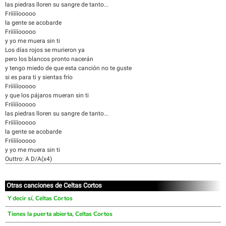
las piedras lloren su sangre de tanto...
Fríííííooooo
la gente se acobarde
Fríííííooooo
y yo me muera sin ti
Los días rojos se murieron ya
pero los blancos pronto nacerán
y tengo miedo de que esta canción no te guste
si es para ti y sientas frío
Fríííííooooo
y que los pájaros mueran sin ti
Fríííííooooo
las piedras lloren su sangre de tanto...
Fríííííooooo
la gente se acobarde
Fríííííooooo
y yo me muera sin ti
Outtro: A D/A(x4)
Otras canciones de Celtas Cortos
Y decir sí, Celtas Cortos
Tienes la puerta abierta, Celtas Cortos