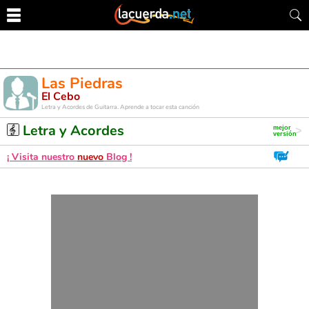
Las Piedras
El Cebo
Letra y Acordes de Guitarra. Aprende a tocar esta canción
Letra y Acordes
¡ Visita nuestro
nuevo
Blog !