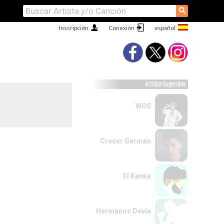
⚲
Inscripción
Conexión
Artistas Sugeridos
WOS
Crecer Germán
El Kanka
Hermanos Devia