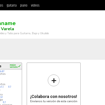
tos
guitarra
piano
videos
aname
 Varela
rdes y Tabs para Guitarra, Bajo y Ukulele
s
mejor
✓
versión
Eb07
tos

+
7
tos

b5)
B7


7
a

¡Colabora con nosotros!
C#
go

Envíanos tu versión de esta canción
B7
 piernas
