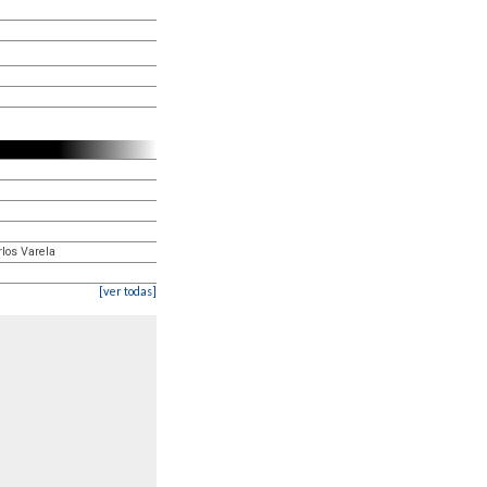
arlos Varela
[ver todas]