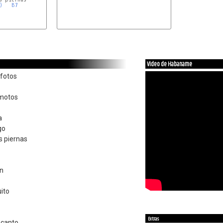
)
B7
Video de Habaname
fotos
emotos
a
go
s piernas
on
uito
Extras
 canto