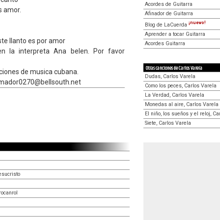
Acordes de Guitarra
s amor.
Afinador de Guitarra
¡nuevo!
Blog de LaCuerda
Aprender a tocar Guitarra
te llanto es por amor
Acordes Guitarra
n la interpreta Ana belen. Por favor
Otras canciones de Carlos Varela
nciones de musica cubana.
Dudas, Carlos Varela
Amador0270@bellsouth.net
Como los peces, Carlos Varela
La Verdad, Carlos Varela
Monedas al aire, Carlos Varela
El niño, los sueños y el reloj, C
Siete, Carlos Varela
esucristo
rocanrol