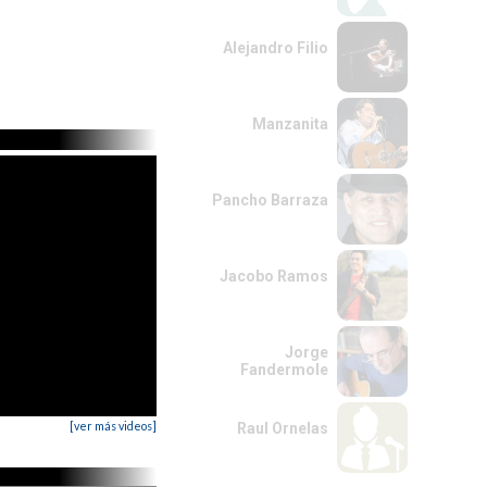
Alejandro Filio
Manzanita
Pancho Barraza
Jacobo Ramos
Jorge
Fandermole
[ver más videos]
Raul Ornelas