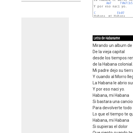
Am7
F#m7(b5
Y por eso naci yo.

C
Eb07
Em
A/C#
Letra de Habaname
Mirando un album de 
De la vieja capital
desde los tiempos r
de la Habana colonial.
Mi padre dejo su tierr
Y cuando al Morro lle
La Habana le abrio su
Y por eso naci yo.
Habana, mi Habana
Si bastara una canci
Para devolverte todo
Lo que el tiempo te q
Habana, mi Habana
Si supieras el dolor
Que siento cuando te