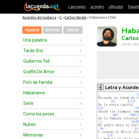
canciones
acordes
afinador
favori
Acordes de Guitarra
»
C
»
Carlos Varela
» Habaname (Tab)
Hab
Populares
del Artista
Historial
Carlos
Una palabra
Letras, Aco
Tarde Gris
Guillermo Tell
Graffiti De Amor
Foto de familia
Letra y Acorde
Habaname
C
Mirando un album de fo
Em
A/C#
Siete
G/B
B
desde los tiempos remo
Como los peces
Am7
F#m7(
de la Habana colonial.
C
Eb0
Nubes
Mi padre dejo su tierr
Em
A/
Y cuando al Morro lle
Memorias
G/B
La Habana le abrio sus