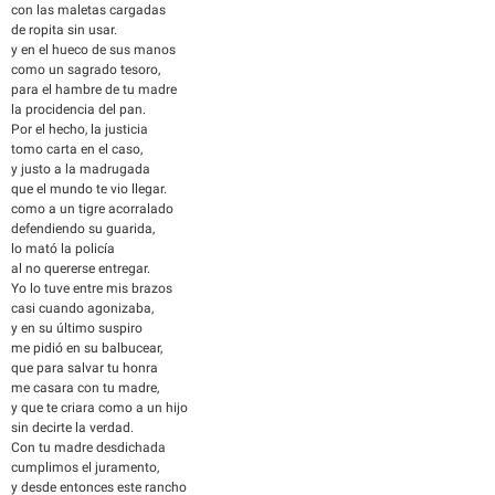
con las maletas cargadas
de ropita sin usar.
y en el hueco de sus manos
como un sagrado tesoro,
para el hambre de tu madre
la procidencia del pan.
Por el hecho, la justicia
tomo carta en el caso,
y justo a la madrugada
que el mundo te vio llegar.
como a un tigre acorralado
defendiendo su guarida,
lo mató la policía
al no quererse entregar.
Yo lo tuve entre mis brazos
casi cuando agonizaba,
y en su último suspiro
me pidió en su balbucear,
que para salvar tu honra
me casara con tu madre,
y que te criara como a un hijo
sin decirte la verdad.
Con tu madre desdichada
cumplimos el juramento,
y desde entonces este rancho