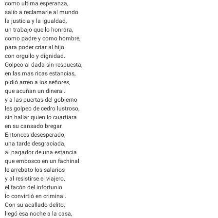
como ultima esperanza,
salio a reclamarle al mundo
la justicia y la igualdad,
un trabajo que lo honrara,
como padre y como hombre,
para poder criar al hijo
con orgullo y dignidad.
Golpeo al dada sin respuesta,
en las mas ricas estancias,
pidió arreo a los señores,
que acuñan un dineral.
y a las puertas del gobierno
les golpeo de cedro lustroso,
sin hallar quien lo cuartiara
en su cansado bregar.
Entonces desesperado,
una tarde desgraciada,
al pagador de una estancia
que embosco en un fachinal.
le arrebato los salarios
y al resistirse el viajero,
el facón del infortunio
lo convirtió en criminal.
Con su acallado delito,
llegó esa noche a la casa,