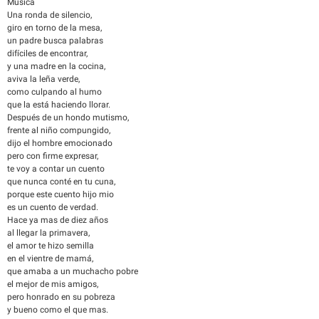
Musica
Una ronda de silencio,
giro en torno de la mesa,
un padre busca palabras
difíciles de encontrar,
y una madre en la cocina,
aviva la leña verde,
como culpando al humo
que la está haciendo llorar.
Después de un hondo mutismo,
frente al niño compungido,
dijo el hombre emocionado
pero con firme expresar,
te voy a contar un cuento
que nunca conté en tu cuna,
porque este cuento hijo mio
es un cuento de verdad.
Hace ya mas de diez años
al llegar la primavera,
el amor te hizo semilla
en el vientre de mamá,
que amaba a un muchacho pobre
el mejor de mis amigos,
pero honrado en su pobreza
y bueno como el que mas.