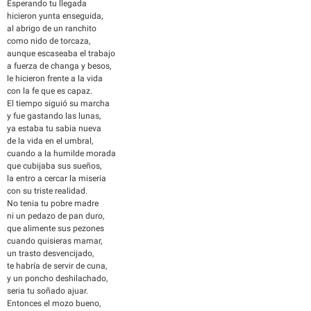
Esperando tu llegada
hicieron yunta enseguida,
al abrigo de un ranchito
como nido de torcaza,
aunque escaseaba el trabajo
a fuerza de changa y besos,
le hicieron frente a la vida
con la fe que es capaz.
El tiempo siguió su marcha
y fue gastando las lunas,
ya estaba tu sabia nueva
de la vida en el umbral,
cuando a la humilde morada
que cubijaba sus sueños,
la entro a cercar la miseria
con su triste realidad.
No tenia tu pobre madre
ni un pedazo de pan duro,
que alimente sus pezones
cuando quisieras mamar,
un trasto desvencijado,
te habría de servir de cuna,
y un poncho deshilachado,
seria tu soñado ajuar.
Entonces el mozo bueno,