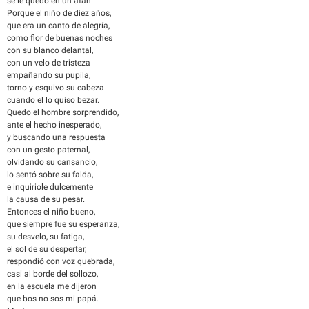
se le quedo en un afán.
Porque el niño de diez años,
que era un canto de alegría,
como flor de buenas noches
con su blanco delantal,
con un velo de tristeza
empañando su pupila,
torno y esquivo su cabeza
cuando el lo quiso bezar.
Quedo el hombre sorprendido,
ante el hecho inesperado,
y buscando una respuesta
con un gesto paternal,
olvidando su cansancio,
lo sentó sobre su falda,
e inquiriole dulcemente
la causa de su pesar.
Entonces el niño bueno,
que siempre fue su esperanza,
su desvelo, su fatiga,
el sol de su despertar,
respondió con voz quebrada,
casi al borde del sollozo,
en la escuela me dijeron
que bos no sos mi papá.