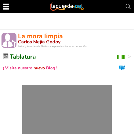
La mora limpia
Carlos Mejía Godoy
Letra y Acordes de Guitarra. Aprende a tocar esta canción
Tablatura
¡ Visita nuestro
nuevo
Blog !