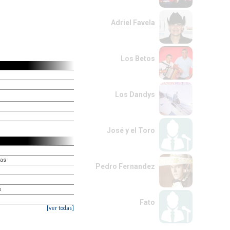
Adriel Favela
Los Betos
Los Dandys
José y el Toro
vas
Pedro Fernandez
s
Fato
[ver todas]