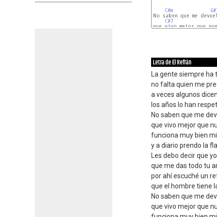
C#m
G#
No saben que me devuel
C#7
que vivo mejor que nun
B7
Letra de El Refrán
La gente siempre ha 
no falta quien me pr
a veces algunos dice
los años lo han respe
No saben que me devu
que vivo mejor que n
funciona muy bien mi
y a diario prendo la f
Les debo decir que y
que me das todo tu a
por ahí escuché un ref
que el hombre tiene l
No saben que me devu
que vivo mejor que n
funciona muy bien mi