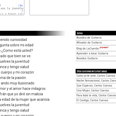
7
C#m
ves la juventud

F#m
ca y tengo salud

E
Extras
Acordes de Guitarra
tenido curiosidad
Afinador de Guitarra
egunta sobre mi edad
¡nuevo!
Blog de LaCuerda
n ¿Como está usted?
Aprender a tocar Guitarra
tado que bien se ve.
Acordes Guitarra
elves la juventud
unca y tengo salud
Otras canciones de Carlos Cuevas
 cuerpo y mi corazón
Como yo te amé, Carlos Cuevas
lama de la pasión.
Noche Sensacional, Carlos Cue
o ando muy ilusionado
Que Esperas, Carlos Cuevas
mor y el amor hace milagros
Una Mujer, Carlos Cuevas
rán que yo diré sin malicia
Para toda la vida, Carlos Cueva
a edad de la mujer que acaricia.
El Castigo, Carlos Cuevas
elves la juventud
unca y tengo salud
 cuerpo y mi corazón