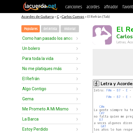
canciones
acordes
afinador
favori
Acordes de Guitarra
»
C
»
Carlos Cuevas
» El Refrán (Tab)
El R
Populares
del Artista
Historial
Carlos
Como han pasado los anos
Letras, Aco
Un bolero
Para toda la vida
No me platiques más
El Refrán
Letra y Acorde
Algo Contigo
Intro: 
F#m
 - 
B7
 - 
E
 - 
F#m
 - 
B7
 - 
E
 - 
Gema
C#m
Me Prometo A Mi Mismo
La gente siempre ha te
C#7
no falta quien me preg
La Barca
B7
a veces algunos dicen 
G#7
Estoy Perdido
los años lo han respet