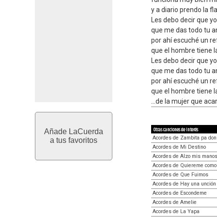
y a diario prendo la f
Les debo decir que y
que me das todo tu a
por ahí escuché un ref
que el hombre tiene l
Les debo decir que y
que me das todo tu a
por ahí escuché un ref
que el hombre tiene la
...de la mujer que acar
Otras canciones de interés
Añade LaCuerda
Acordes de Zambita pa do
a tus favoritos
Acordes de Mi Destino
Acordes de Alzo mis mano
Acordes de Quiereme como 
Acordes de Que Fuimos
Acordes de Hay una unción
Acordes de Escondeme
Acordes de Amelie
Acordes de La Yapa