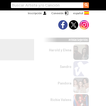
⚲
Inscripción
Conexión
Artistas Sugeridos
Harold y Elena
Sandro
Pandora
Richie Valens