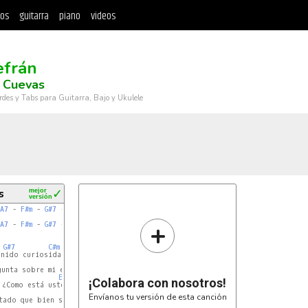
tos
guitarra
piano
videos
efrán
 Cuevas
rdes y Tabs para Guitarra, Bajo y Ukulele
s
mejor
✓
versión
A7
 - 
F#m
 - 
G#7
 - 
C#m
 - 
C#7
+
A7
 - 
F#m
 - 
G#7
 - 
C#m
 - 
Cm
G#7
C#m
nido curiosidad

F#m
unta sobre mi edad

E
¡Colabora con nosotros!
¿Como está usted?

C#m
Envíanos tu versión de esta canción
ado que bien se ve.
