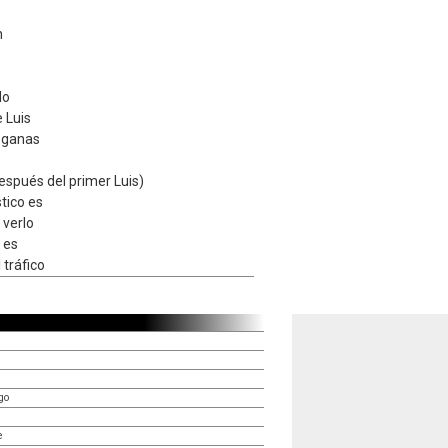
n
do
 Luis
s ganas
después del primer Luis)
tico es
 verlo
 es
 tráfico
go
e