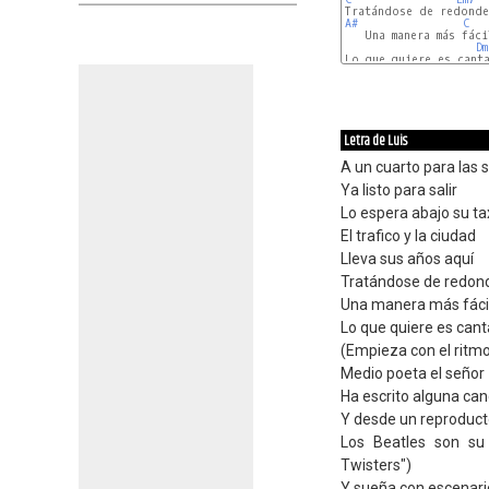
A#
C
   Una manera más fácil
Dm
Lo que quiere es canta
Letra de Luis
A un cuarto para las s
Ya listo para salir
Lo espera abajo su ta
El trafico y la ciudad
Lleva sus años aquí
Tratándose de redon
Una manera más fáci
Lo que quiere es cant
(Empieza con el ritm
Medio poeta el señor
Ha escrito alguna can
Y desde un reproduct
Los Beatles son su
Twisters")
Y sueña con escenari