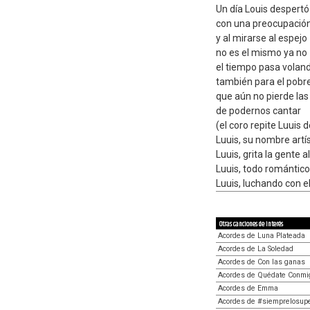
Un día Louis despertó
con una preocupació
y al mirarse al espejo
no es el mismo ya no
el tiempo pasa volan
también para el pobre
que aún no pierde la
de podernos cantar
(el coro repite Luuis 
Luuis, su nombre artís
Luuis, grita la gente al
Luuis, todo romántico
Luuis, luchando con el
Otras canciones de interés
Acordes de Luna Plateada
Acordes de La Soledad
Acordes de Con las ganas
Acordes de Quédate Conmi
Acordes de Emma
Acordes de #siemprelosup