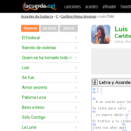
canciones
acordes
afinador
favori
Acordes de Guitarra
»
C
»
Carlitos Mona Jiménez
» Luis (Tab)
Luis
Populares
del Artista
Historial
Carlit
El Federal
Letras, Aco
Ramito de violetas
Quien se ha tomado todo el vino
Luis
Se fue
Letra y Acorde
Amor secreto
Gm
F
C
Gm
F
C
Paloma Loca
Gm
  A un cuarto para las
C
Beso a beso
Gm
F
  Lo espera abajo su t
Sólo Contigo
C
Am
Dm
La Luna
C
Em7