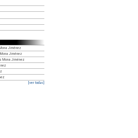
s Mona Jiménez
os Mona Jiménez
tos Mona Jiménez
énez
ez
nez
[ver todas]