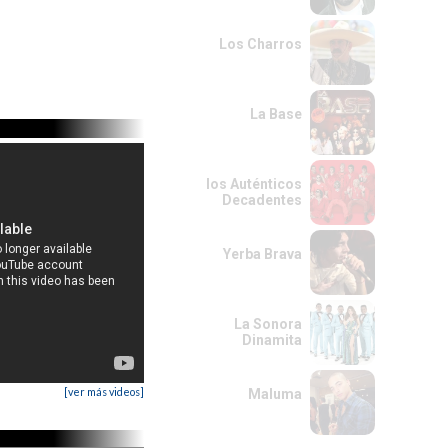
Los Charros
La Base
los Auténticos
Decadentes
Yerba Brava
La Sonora
Dinamita
[ver más videos]
Maluma