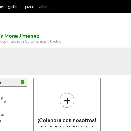
tos
guitarra
piano
videos
os Mona Jiménez
rdes y Tabs para Guitarra, Bajo y Ukulele
s
+
F
 seis

axi

¡Colabora con nosotros!
Envíanos tu versión de esta canción