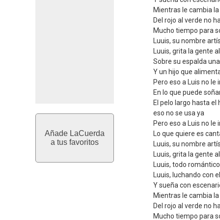
Mientras le cambia la
Del rojo al verde no h
Mucho tiempo para s
Luuis, su nombre artís
Luuis, grita la gente al
Sobre su espalda un
Y un hijo que aliment
Pero eso a Luis no le
En lo que puede soña
El pelo largo hasta e
eso no se usa ya
Pero eso a Luis no le
Añade LaCuerda
Lo que quiere es cant
a tus favoritos
Luuis, su nombre artís
Luuis, grita la gente al
Luuis, todo romántico
Luuis, luchando con el
Y sueña con escenari
Mientras le cambia la
Del rojo al verde no h
Mucho tiempo para s