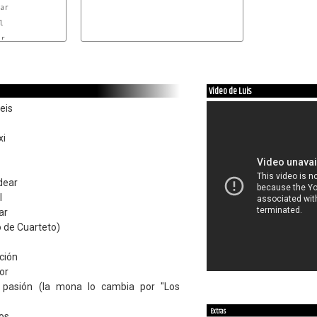


r

Video de Luis
eis
xi
dear
l
ar
o de Cuarteto)
ción
or
 pasión (la mona lo cambia por "Los
Extras
os