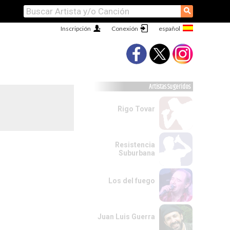
⚲
Inscripción
Conexión
Artistas Sugeridos
Rigo Tovar
Resistencia
Suburbana
Los del fuego
Juan Luis Guerra