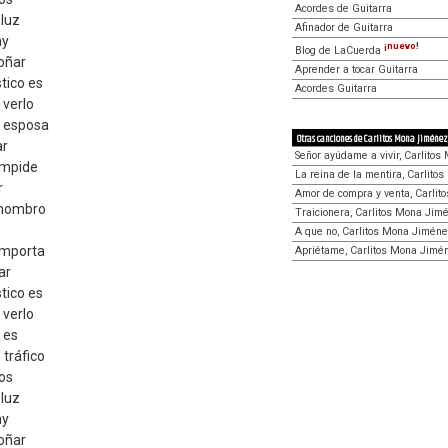
Acordes de Guitarra
 luz
Afinador de Guitarra
ay
¡nuevo!
Blog de LaCuerda
oñar
Aprender a tocar Guitarra
tico es
Acordes Guitarra
 verlo
a esposa
Otras canciones de Carlitos Mona Jiménez
ar
Señor ayúdame a vivir, Carlito
 impide
La reina de la mentira, Carlit
r
Amor de compra y venta, Carli
l hombro
Traicionera, Carlitos Mona Jim
A que no, Carlitos Mona Jimén
 importa
Apriétame, Carlitos Mona Jimé
ar
tico es
 verlo
 es
 tráfico
os
 luz
ay
oñar