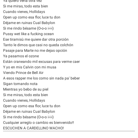
Ya quiero verla otra vez
Si me miras, todo esta bien
Cuando vienes, Hollidays
Open up como esa flor, luce tu don
Déjame en ruinas Cual Babylon
Si me rindo bésame (O-o-o i-i-i)
Pussy wet like a fucking ocean
Ese tiramisù me quiere dar otra porción
Tanto le dimos que casi no queda colchón
Pasaje para Marte no me dejas opción
Ya pasamos el ozone
Están craneando mil excusas para verme caer
Y yo en mis Calvin con mi musa
Viendo Prince de Bell Air
A esos rapper me los como sin nada pa' beber
Sigan tomando nota
Mientras yo bebo de su piel
Si me miras, todo esta bien
Cuando vienes, Hollidays
Open up como esa flor, luce tu don
Déjame en ruinas Cual Babylon
Si me rindo bésame (O-o-o i-i-i)
Cualquier arreglo o cambio es bienvenido!!
ESCUCHEN A CARDELLINO WACHO!