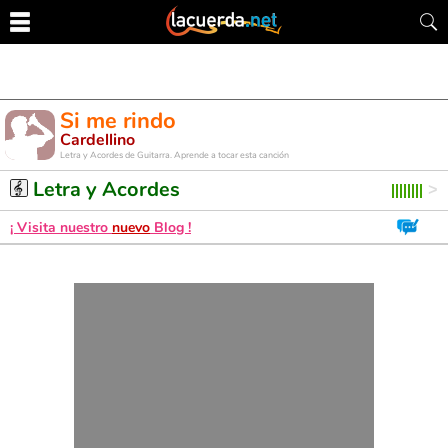
Si me rindo
Cardellino
Letra y Acordes de Guitarra. Aprende a tocar esta canción
Letra y Acordes
¡ Visita nuestro
nuevo
Blog !