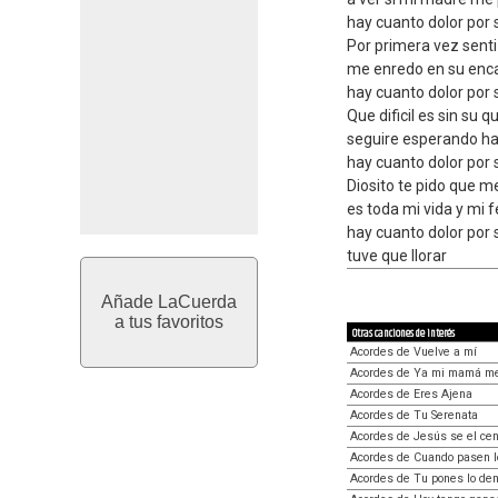
hay cuanto dolor por 
Por primera vez sent
me enredo en su enca
hay cuanto dolor por 
Que dificil es sin su 
seguire esperando h
hay cuanto dolor por 
Diosito te pido que m
es toda mi vida y mi f
hay cuanto dolor por
tuve que llorar
Añade LaCuerda
a tus favoritos
Otras canciones de interés
Acordes de Vuelve a mí
Acordes de Ya mi mamá me
Acordes de Eres Ajena
Acordes de Tu Serenata
Acordes de Jesús se el cen
Acordes de Cuando pasen l
Acordes de Tu pones lo d