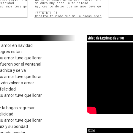
licidad

me duro muy poco la felicidad

su amor tuve que llorar

Ay, cuanto dolor por su amor tuve que llorar

(ESTRIBILLO)

Diosito te pido que me la hagas regresar

Video de Lagrimas de amor
u amor en navidad
legres estan
su amor tuve que llorar
fueron por el ventanal
achica y se va
su amor tuve que llorar
azón volver a amar
felicidad
su amor tuve que llorar
e la hagas regresar
elicidad
su amor tuve que llorar
raiz y su bondad
Extras
 puede ayudar