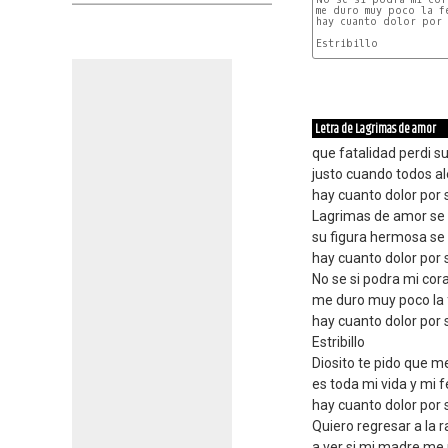
me duro muy poco la fe
hay cuanto dolor por 
Estribillo

Letra de Lagrimas de amor
que fatalidad perdi s
justo cuando todos a
hay cuanto dolor por 
Lagrimas de amor se 
su figura hermosa se 
hay cuanto dolor por 
No se si podra mi cor
me duro muy poco la 
hay cuanto dolor por 
Estribillo
Diosito te pido que m
es toda mi vida y mi f
hay cuanto dolor por 
Quiero regresar a la 
a ver si mi madre me