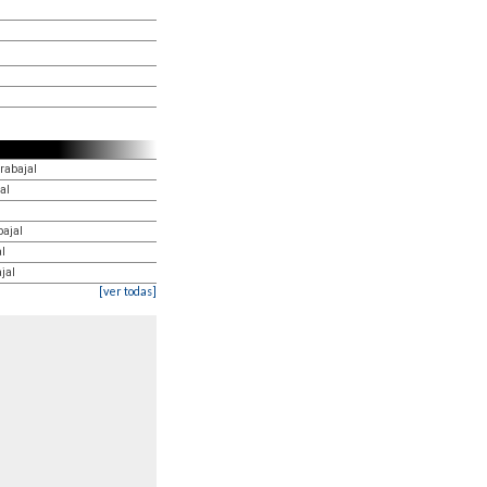
rabajal
al
bajal
l
jal
[ver todas]