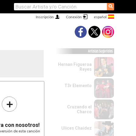
⚲
Inscripción
Conexión
Artistas Sugeridos
Hernan Figueroa
Reyes
T3r Elemento
+
Cruzando el
Charco
ra con nosotros!
Ulices Chaidez
versión de esta canción