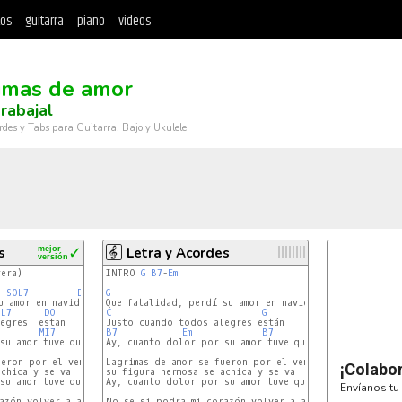
tos
guitarra
piano
videos
imas de amor
rabajal
rdes y Tabs para Guitarra, Bajo y Ukulele
s
mejor
✓
Letra y Acordes
versión
era)

INTRO 
G
B7
-
Em
SOL7
DO
DO7
G
OL7
DO
C
G
MI7
LA
B7
Em
B7
Em
su amor tuve que llorar

Ay, cuanto dolor por su amor tuve que llorar

eron por el ventanal

Lagrimas de amor se fueron por el ventanal

¡Colabo
chica y se va

su figura hermosa se achica y se va

su amor tuve que llorar

Ay, cuanto dolor por su amor tuve que llorar

Envíanos tu 
zón volver a amar

No se si podra mi corazón volver a amar
