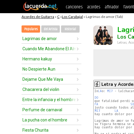
canciones
acordes
afinador
favori
Acordes de Guitarra
»
C
»
Los Carabajal
» Lagrimas de amor (Tab)
Lagr
Populares
del Artista
Historial
Los Ca
Lagrimas de amor
Letras, Aco
Cuando Me Abandone El Alma
Hermano kakuy
No Despierte Aun
Dejame Que Me Vaya
Letra y Acorde
Chacarera del violin
In
LA
o: 
MI7
 - la(chacar
DO
Entre la infancia y el hombre
FA
S
Perfume de carnaval
MI7
LA
hay cuanto dolor por 
La pucha con el hombre
Lagrimas de amor se fu
su figura hermosa se a
hay cuanto dolor por 
Fiesta Churita
No se si podra mi cora