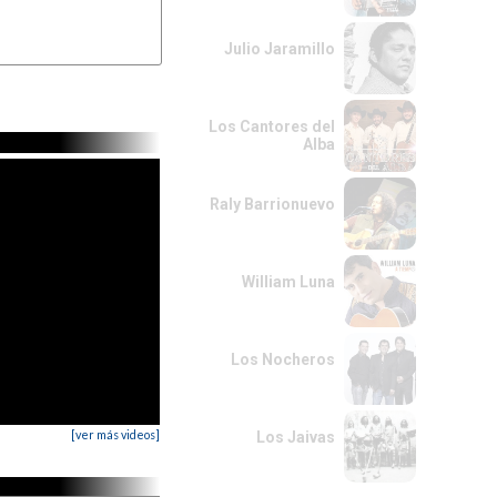
Julio Jaramillo
Los Cantores del
Alba
Raly Barrionuevo
William Luna
Los Nocheros
[ver más videos]
Los Jaivas