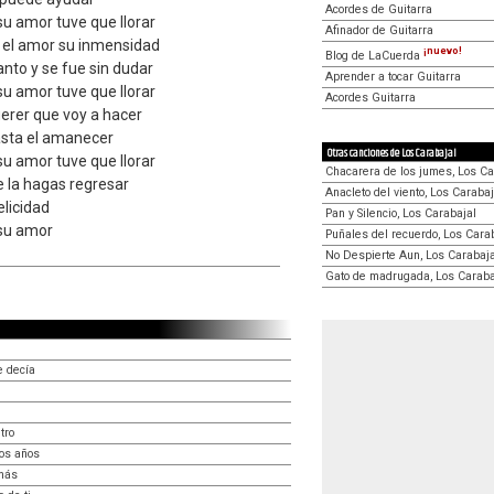
Acordes de Guitarra
su amor tuve que llorar
Afinador de Guitarra
i el amor su inmensidad
¡nuevo!
Blog de LaCuerda
nto y se fue sin dudar
Aprender a tocar Guitarra
su amor tuve que llorar
Acordes Guitarra
querer que voy a hacer
asta el amanecer
Otras canciones de Los Carabajal
su amor tuve que llorar
Chacarera de los jumes, Los Ca
e la hagas regresar
Anacleto del viento, Los Carabaj
elicidad
Pan y Silencio, Los Carabajal
 su amor
Puñales del recuerdo, Los Cara
No Despierte Aun, Los Carabaja
Gato de madrugada, Los Caraba
 decía
tro
os años
emás