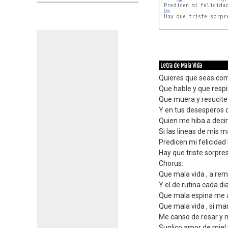
 Predicen mi felicidad
Dm
 Hay que triste sorpre
Letra de Mala Vida
Quieres que seas como
Que hable y que respi
Que muera y resucite
Y en tus desesperos 
Quien me hiba a decir
Si las lineas de mis m
Predicen mi felicidad 
Hay que triste sorpre
Chorus:
Que mala vida , a re
Y el de rutina cada di
Que mala espina me a
Que mala vida , si m
Me canso de resar y n
Suplico amor de miel