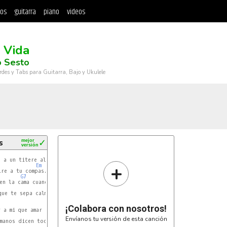
tos
guitarra
piano
videos
 Vida
o Sesto
rdes y Tabs para Guitarra, Bajo y Ukulele
s
mejor
✓
versión
Em7
 a un titere al que tu manejas.

+
Em
re a tu compas.

G7
C
Am7
en la cama cuando tu lo deceas.

E7
ue te sepa calmar.

Em7
¡Colabora con nosotros!
 a mi que amar es un calvario.

Em
Envíanos tu versión de esta canción
manos dicen todo lo contrario.

C
Am7