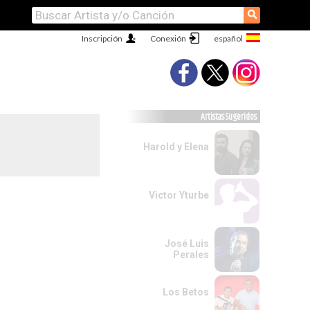
⚲
Inscripción
Conexión
Artistas Sugeridos
Harold y Elena
Victor Yturbe
José Luis
Perales
Los Betos