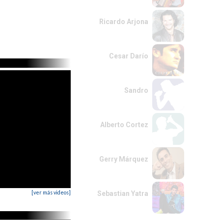
Ricardo Arjona
Cesar Darío
Sandro
Alberto Cortez
Gerry Márquez
[ver más videos]
Sebastian Yatra