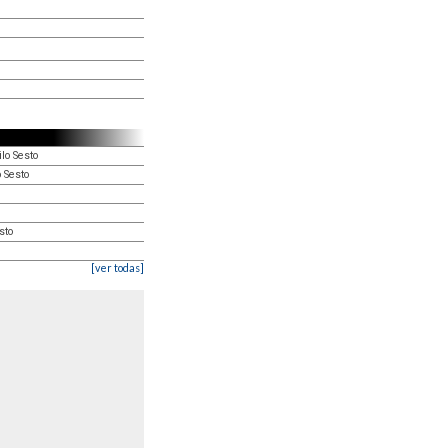
lo Sesto
 Sesto
sto
[ver todas]