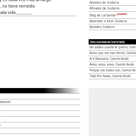
Acordes de Guitarra
, no tiene remedio.
Afinador de Guitarra
mala vida_______
¡nuevo!
Blog de LaCuerda
Aprender a tocar Guitarra
Acordes Guitarra
Otras canciones de Camilo Sesto
No sabes cuanto te quiero, Cami
Amor que me has hecho, Camilo
A tí Manuela, Camilo Sesto
Amor, amor, amor, Camilo Sesto
Porque me tratas así, Camilo Se
Todo Por Nada, Camilo Sesto
zequiel
s
a