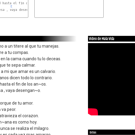
 hasta el fin de los an~os.

E
sa , vaya desengan~o.

Video de Mala Vida
 a un titere al que tu manejas.
re a tu compas.
 en la cama cuando tu lo deceas.
que te sepa calmar.
 a mi que amar es un calvario.
anos dicen todo lo contrario.
hasta el fin de los an~os.
sa , vaya desengan~o.
morque de tu amor.
a va peor.
travieza el corazon.
an~ana es como hoy.
unca se realiza el milagro.
Extras
 y es cada vez mas amargo.