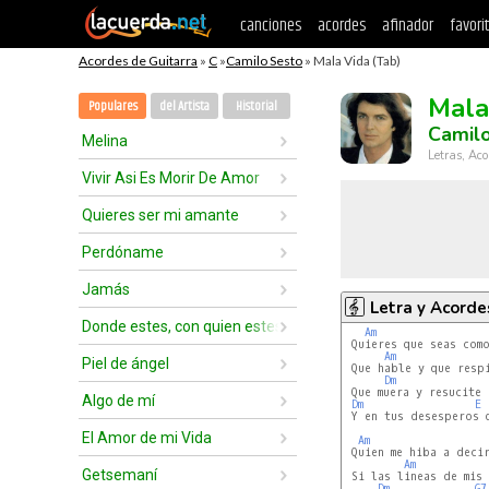
canciones
acordes
afinador
favori
Acordes de Guitarra
»
C
»
Camilo Sesto
» Mala Vida (Tab)
Mala
Populares
del Artista
Historial
Camil
Melina
Letras, Aco
Vivir Asi Es Morir De Amor
Quieres ser mi amante
Perdóname
Jamás
Letra y Acorde
Donde estes, con quien estes
Am
 Quieres que seas como
Am
Piel de ángel
 Que hable y que respi
Dm
 Que muera y resucite 
Algo de mí
Dm
E
 Y en tus desesperos q
El Amor de mi Vida
Am
 Quien me hiba a decir
Am
Getsemaní
 Si las lineas de mis 
Dm
G7