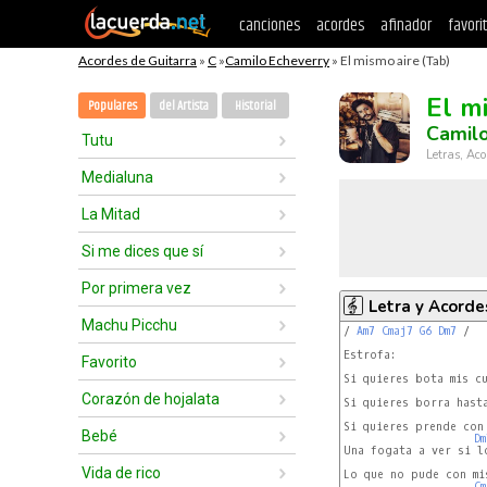
canciones
acordes
afinador
favori
Acordes de Guitarra
»
C
»
Camilo Echeverry
» El mismo aire (Tab)
El m
Populares
del Artista
Historial
Camilo
Tutu
Letras, Aco
Medialuna
La Mitad
Si me dices que sí
Por primera vez
Letra y Acorde
Machu Picchu
/ 
Am7
Cmaj7
G6
Dm7
 /

Estrofa:

Favorito
Si quieres bota mis cu
Corazón de hojalata
Si quieres borra hasta
Si quieres prende con 
Bebé
Dm
Una fogata a ver si lo
Vida de rico
Lo que no pude con mis
Cm