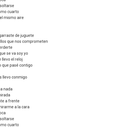
 soltarse
ismo cuarto
el mismo aire
garraste de juguete
nillos que nos comprometen
erderte
 que se va soy yo
levo el reloj
o que pasé contigo
s llevo conmigo
 a nada
mirada
te a frente
mirarme a la cara
oca
 soltarse
ismo cuarto