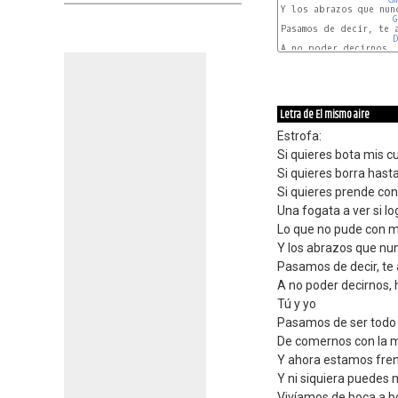
Y los abrazos que nunc
G
Pasamos de decir, te a
D
A no poder decirnos, 
Letra de El mismo aire
Estrofa:
Si quieres bota mis 
Si quieres borra hast
Si quieres prende con
Una fogata a ver si lo
Lo que no pude con m
Y los abrazos que nu
Pasamos de decir, te
A no poder decirnos,
Tú y yo
Pasamos de ser todo
De comernos con la 
Y ahora estamos fren
Y ni siquiera puedes 
Vivíamos de boca a b