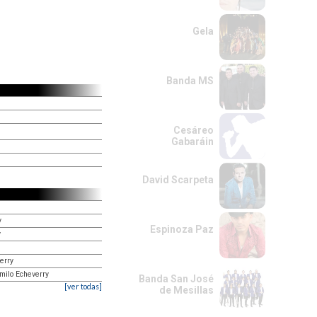
Gela
Banda MS
Cesáreo
Gabaráin
David Scarpeta
y
Espinoza Paz
y
erry
milo Echeverry
Banda San José
[ver todas]
de Mesillas