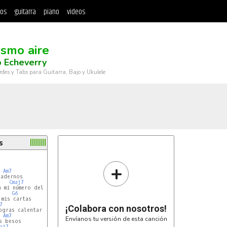
tos
guitarra
piano
videos
ismo aire
 Echeverry
rdes y Tabs para Guitarra, Bajo y Ukulele
s
+
Am7
adernos

Cmaj7
 mi número del celular

G6
mis cartas

7
¡Colabora con nosotros!
gras calentar

Am7
Envíanos tu versión de esta canción
 besos

aj7