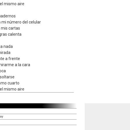
el mismo aire
cuadernos
a mi número del celular
 mis cartas
gras calenta
 a nada
mirada
te a frente
mirarme a la cara
oca
 soltarse
ismo cuarto
el mismo aire
hay