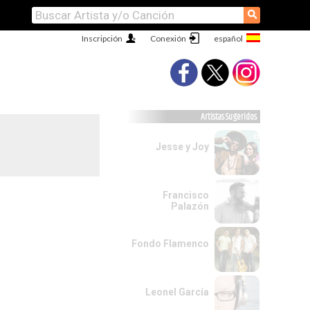
⚲
Inscripción
Conexión
Artistas Sugeridos
Jesse y Joy
Francisco
Palazón
Fondo Flamenco
Leonel García