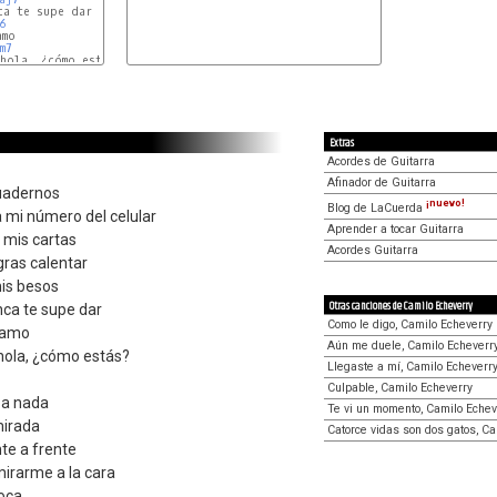
a te supe dar

6
mo

m7
hola, ¿cómo estás?

Extras
Acordes de Guitarra
Afinador de Guitarra
cuadernos
¡nuevo!
Blog de LaCuerda
a mi número del celular
Aprender a tocar Guitarra
 mis cartas
Acordes Guitarra
gras calentar
is besos
Otras canciones de Camilo Echeverry
nca te supe dar
Como le digo, Camilo Echeverry
 amo
Aún me duele, Camilo Echeverr
 hola, ¿cómo estás?
Llegaste a mí, Camilo Echeverr
Culpable, Camilo Echeverry
 a nada
Te vi un momento, Camilo Echev
mirada
Catorce vidas son dos gatos, Ca
te a frente
mirarme a la cara
oca