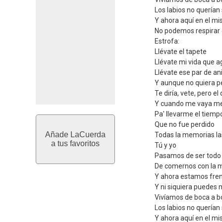
Los labios no querían
Y ahora aquí en el m
No podemos respirar 
Estrofa:
Llévate el tapete
Llévate mi vida que a
Llévate ese par de a
Y aunque no quiera p
Te diría, vete, pero el
Y cuando me vaya me l
Pa' llevarme el tiemp
Que no fue perdido
Añade LaCuerda
Todas la memorias la
a tus favoritos
Tú y yo
Pasamos de ser todo
De comernos con la 
Y ahora estamos fren
Y ni siquiera puedes 
Vivíamos de boca a b
Los labios no querían
Y ahora aquí en el m