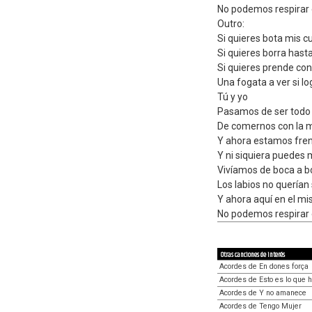
No podemos respirar 
Outro:
Si quieres bota mis 
Si quieres borra hast
Si quieres prende con
Una fogata a ver si lo
Tú y yo
Pasamos de ser todo
De comernos con la 
Y ahora estamos fren
Y ni siquiera puedes 
Vivíamos de boca a b
Los labios no querían
Y ahora aquí en el m
No podemos respirar 
Otras canciones de interés
Acordes de En dones força
Acordes de Esto es lo que 
Acordes de Y no amanece
Acordes de Tengo Mujer