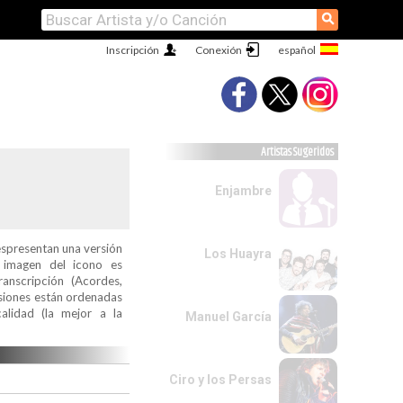
⚲
Inscripción
Conexión
Artistas Sugeridos
Enjambre
espresentan una versión
Los Huayra
a imagen del icono es
ranscripción (Acordes,
ersiones están ordenadas
alidad (la mejor a la
Manuel García
Ciro y los Persas