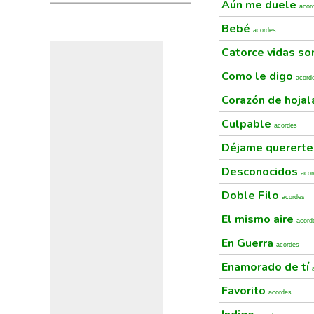
Aún me duele
acor
Bebé
acordes
Catorce vidas s
Como le digo
acord
Corazón de hoja
Culpable
acordes
Déjame quererte
Desconocidos
acor
Doble Filo
acordes
El mismo aire
acord
En Guerra
acordes
Enamorado de tí
Favorito
acordes