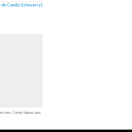
s de Camilo Echeverry]
inn tabs
,
Camilo Salinas tabs
,