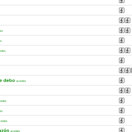
des
es
ordes
te debo
acordes
ordes
es
cordes
azón
acordes