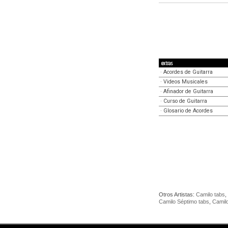
extras
·
Acordes de Guitarra
·
Videos Musicales
·
Afinador de Guitarra
·
Curso de Guitarra
·
Glosario de Acordes
Otros Artistas:
Camilo tabs
,
Camilo Séptimo tabs
,
Camil