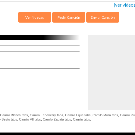
[ver video
Ver Nuevas
Pedir Canción
Enviar Canción
Camilo Blanes tabs
,
Camilo Echeverry tabs
,
Camilo Eque tabs
,
Camilo Mora tabs
,
Camilo Pu
o Sesto tabs
,
Camilo VII tabs
,
Camilo Zapata tabs
,
Camilú tabs
.