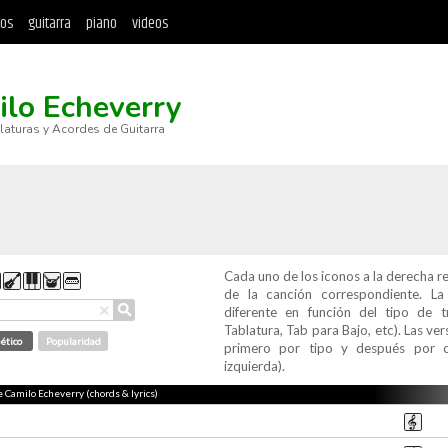
tos
guitarra
piano
videos
lo Echeverry
blaturas y Acordes de Guitarra
Cada uno de los iconos a la derecha r
de la canción correspondiente. L
⚲
×
diferente en función del tipo de t
Tablatura, Tab para Bajo, etc). Las v
ético
Popularidad
primero por tipo y después por c
izquierda).
e Camilo Echeverry (chords & lyrics)