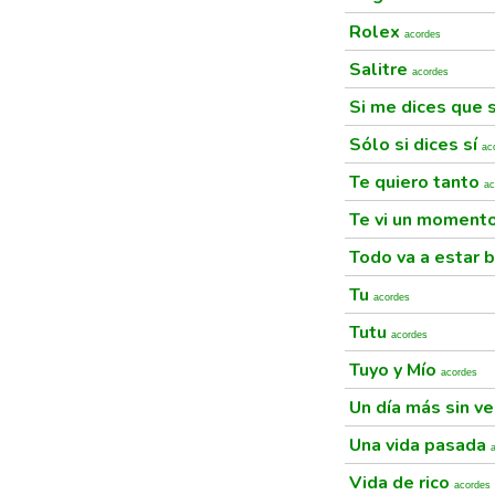
Rolex
acordes
Salitre
acordes
Si me dices que 
Sólo si dices sí
ac
Te quiero tanto
ac
Te vi un moment
Todo va a estar 
Tu
acordes
Tutu
acordes
Tuyo y Mío
acordes
Un día más sin v
Una vida pasada
Vida de rico
acordes