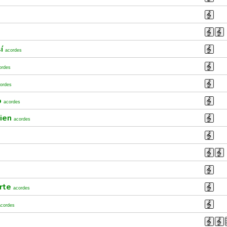
sí
acordes
ordes
ordes
o
acordes
bien
acordes
erte
acordes
acordes