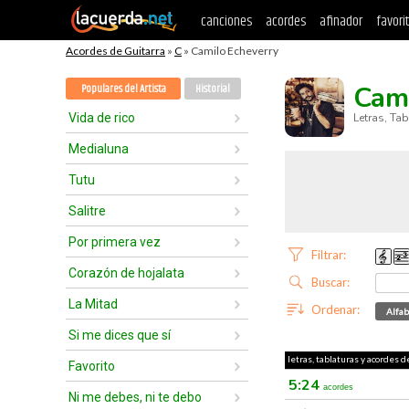
canciones
acordes
afinador
favori
Acordes de Guitarra
»
C
» Camilo Echeverry
Cami
Populares del Artista
Historial
Vida de rico
Letras, Ta
Medialuna
Tutu
Salitre
Por primera vez
Filtrar:
Corazón de hojalata
Buscar:
La Mitad
Ordenar:
Alfab
Si me dices que sí
letras, tablaturas y acordes d
Favorito
5:24
acordes
Ni me debes, ni te debo