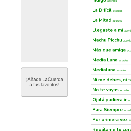
Indigo
acordes
La Difícil
acordes
La Mitad
acordes
Llegaste a mí
acor
Machu Picchu
acord
Más que amiga
ac
Media Luna
acordes
Medialuna
acordes
Ni me debes, ni 
¡Añade LaCuerda
a tus favoritos!
No te vayas
acordes
Ojalá pudiera ir
ac
Para Siempre
acord
Por primera vez
a
Regálame tu cor