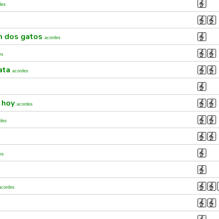
des
on dos gatos
acordes
es
lata
acordes
 hoy
acordes
des
es
acordes