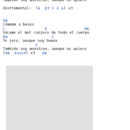
Instrumental:  (
A
B7
F
E
A
) x3

Dm
C
E
Am
Dm
C
Te juro, aunque soy buena

E
También soy monstruo, aunque no quiero

(
Am
Asus4
) x3   
Am