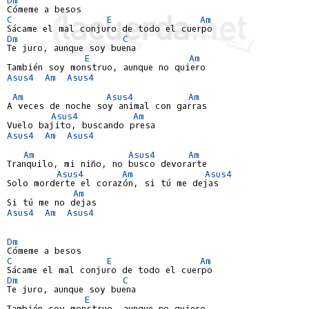
C
E
Am
Dm
C
Te juro, aunque soy buena

E
Am
Asus4
Am
Asus4
Am
Asus4
Am
A veces de noche soy animal con garras

Asus4
Am
Asus4
Am
Asus4
Am
Asus4
Am
Tranquilo, mi niño, no busco devorarte

Asus4
Am
Asus4
Solo morderte el corazón, si tú me dejas

Am
Asus4
Am
Asus4
Dm
C
E
Am
Dm
C
Te juro, aunque soy buena

E
También soy monstruo, aunque no quiero
