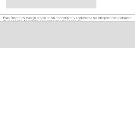
Este fichero es trabajo propio de su transcriptor y representa su interpretación personal
de la canción. El material contenido en esta página es
para exclusivo uso privado, por lo que se prohibe su reproducción o retransmisión, así
como su uso para fines comerciales.
©
LaCuerda
.net
·
·
·
aviso legal
privacidad
contacto