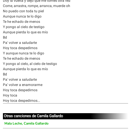
Doy la vuelta y dejo que me tomes otra vez
Come, arrastra, rompe, arranca, muerde oh
No puedo con toda tu piel
Aunque nunca te lo digo
Te he echado de menos
Y pongo al cielo de testigo
Aunque pierda lo que es mío
Bd
Pa' volver a saludarte
Hoy toca despedirnos
Y aunque nunca te lo digo
Te he echado de menos
Y pongo al cielo, al cielo de testigo
Aunque pierda lo que es mío
Bd
Pa' volver a saludarte
Pa' volver a enamorarme
Hoy toca despedirnos
Hoy toca
Hoy toca despedirnos...
Otras canciones de Camila Gallardo
Mala Leche, Camila Gallardo