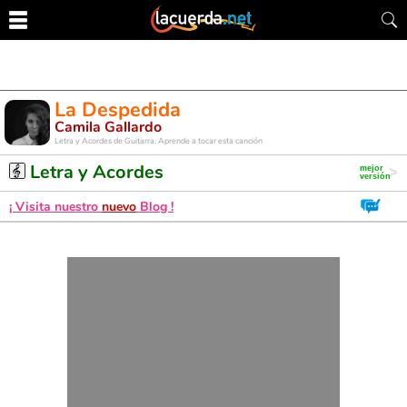
La Despedida
Camila Gallardo
Letra y Acordes de Guitarra. Aprende a tocar esta canción
Letra y Acordes
¡ Visita nuestro
nuevo
Blog !