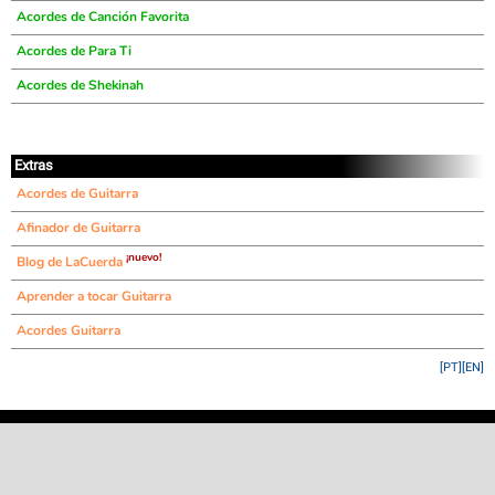
Acordes de Canción Favorita
Acordes de Para Ti
Acordes de Shekinah
Extras
Acordes de Guitarra
Afinador de Guitarra
¡nuevo!
Blog de LaCuerda
Aprender a tocar Guitarra
Acordes Guitarra
[PT]
[EN]
©
LaCuerda
.net
·
·
·
aviso legal
privacidad
contacto