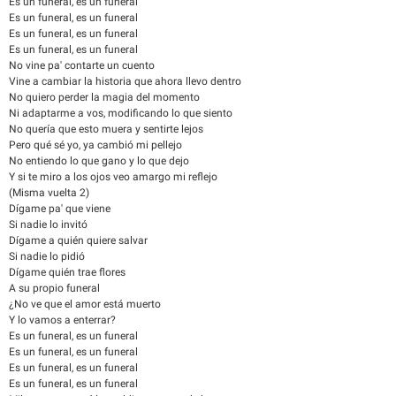
Es un funeral, es un funeral
Es un funeral, es un funeral
Es un funeral, es un funeral
Es un funeral, es un funeral
No vine pa' contarte un cuento
Vine a cambiar la historia que ahora llevo dentro
No quiero perder la magia del momento
Ni adaptarme a vos, modificando lo que siento
No quería que esto muera y sentirte lejos
Pero qué sé yo, ya cambió mi pellejo
No entiendo lo que gano y lo que dejo
Y si te miro a los ojos veo amargo mi reflejo
(Misma vuelta 2)
Dígame pa' que viene
Si nadie lo invitó
Dígame a quién quiere salvar
Si nadie lo pidió
Dígame quién trae flores
A su propio funeral
¿No ve que el amor está muerto
Y lo vamos a enterrar?
Es un funeral, es un funeral
Es un funeral, es un funeral
Es un funeral, es un funeral
Es un funeral, es un funeral