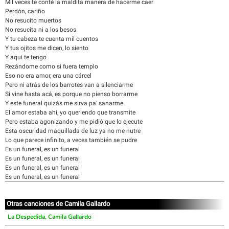
Mil veces te conté la maldita manera de hacerme caer
Perdón, cariño
No resucito muertos
No resucita ni a los besos
Y tu cabeza te cuenta mil cuentos
Y tus ojitos me dicen, lo siento
Y aquí te tengo
Rezándome como si fuera templo
Eso no era amor, era una cárcel
Pero ni atrás de los barrotes van a silenciarme
Si vine hasta acá, es porque no pienso borrarme
Y este funeral quizás me sirva pa' sanarme
El amor estaba ahí, yo queriendo que transmite
Pero estaba agonizando y me pidió que lo ejecute
Esta oscuridad maquillada de luz ya no me nutre
Lo que parece infinito, a veces también se pudre
Es un funeral, es un funeral
Es un funeral, es un funeral
Es un funeral, es un funeral
Es un funeral, es un funeral
Otras canciones de Camila Gallardo
La Despedida, Camila Gallardo