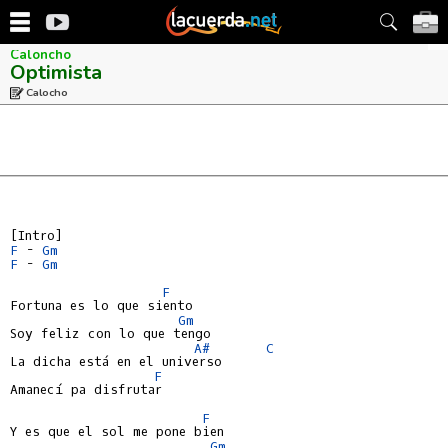
Caloncho
Optimista
Calocho
F
 - 
Gm
F
 - 
Gm
F
Fortuna es lo que siento

Gm
Soy feliz con lo que tengo

A#
C
La dicha está en el universo

F
Amanecí pa disfrutar

F
Y es que el sol me pone bien

Gm