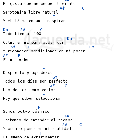
Me gusta que me pegue el viento

A#
C
Serotonina libre natural

F
Y el té me encanta respirar

Dm
A#
C
Todo bien al 100

Dm
Calma en mi para poder ver

A#
C
Dm
A#
F
En mi poder

F
Despierto y agradezco

Gm
Todos los días son perfecto

A#
C
Uno decide como verlos

F
Hay que saber seleccionar

F
Somos polvo cósmico

Gm
Tratando de entender al tiempo

A#
C
Y pronto poner en mi realidad

F
El sueño de experimentar
