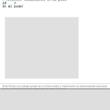
A#
F
En mi poder

Este fichero es trabajo propio de su transcriptor y representa su interpretación personal
de la canción. El material contenido en esta página es
para exclusivo uso privado, por lo que se prohibe su reproducción o retransmisión, así
como su uso para fines comerciales.
©
LaCuerda
.net
·
·
·
aviso legal
privacidad
contacto