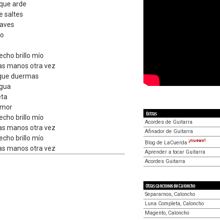
 que arde
e saltes
laves
lo
cho brillo mío
as manos otra vez
a que duermas
ngua
eta
amor
Extras
cho brillo mío
Acordes de Guitarra
as manos otra vez
Afinador de Guitarra
cho brillo mío
¡nuevo!
Blog de LaCuerda
as manos otra vez
Aprender a tocar Guitarra
Acordes Guitarra
Otras canciones de Caloncho
Separarnos, Caloncho
Luna Completa, Caloncho
Magento, Caloncho