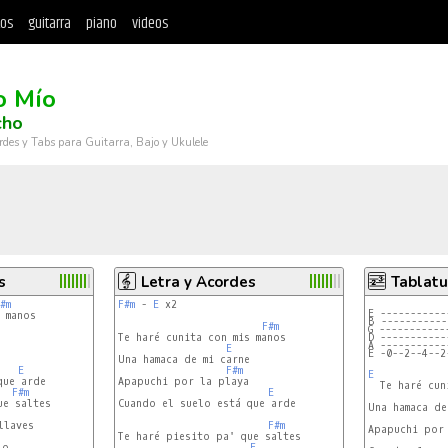
tos
guitarra
piano
videos
o Mío
cho
rdes y Tabs para Guitarra, Bajo y Ukulele
s
Letra y Acordes
Tablatu
#m
F#m
 - 
E
 x2

E -----------
 manos

B -----------
F#m
G -----------
Te haré cunita con mis manos

D -----------
A -----------
E
E -0--2--4--2
Una hamaca de mi carne

E
F#m
E
ue arde

Apapuchi por la playa

  Te haré cun
F#m
E
e saltes

Cuando el suelo está que arde

Una hamaca de
laves

F#m
Apapuchi por 
Te haré piesito pa' que saltes

o

E