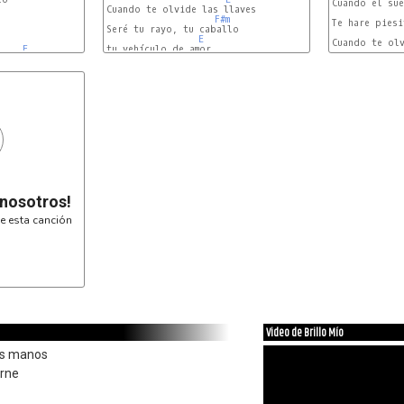
Cuando el sue
Cuando te olvide las llaves

F#m
Te hare piesi
Seré tu rayo, tu caballo

E
E
tu vehículo de amor

 nosotros!
e esta canción
Video de Brillo Mío
is manos
rne