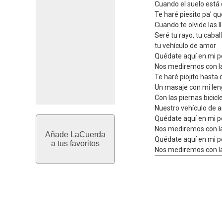
Cuando el suelo está
Te haré piesito pa' qu
Cuando te olvide las l
Seré tu rayo, tu cabal
tu vehículo de amor
Quédate aquí en mi pe
Nos mediremos con l
Te haré piojito hast
Un masaje con mi le
Con las piernas bicicl
Nuestro vehículo de 
Quédate aquí en mi pe
Nos mediremos con l
Añade LaCuerda
Quédate aquí en mi pe
a tus favoritos
Nos mediremos con l