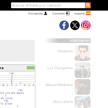
⚲
Inscripción
Conexión
Artistas Sugeridos
Chayanne
ra
Los Chunguitos
F#m
E
--------2--------------------0-
--------2--------------------0-
--------2--------------------1-
--------4--------------------2-
--------4-----2--------------2-
Manuel Medrano
--0--2--2--2-----4--2--4--0--0-
F#m
ita con mis manos

E
 mi carne

F#m
Mon Laferte
la playa

E