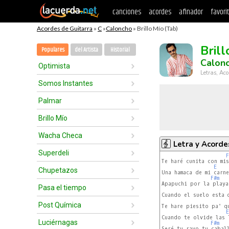
canciones
acordes
afinador
favori
Acordes de Guitarra
»
C
»
Caloncho
» Brillo Mío (Tab)
Brill
Populares
del Artista
Historial
Calon
Optimista
Letras, Aco
Somos Instantes
Palmar
Brillo Mío
Wacha Checa
Letra y Acorde
Superdeli
F
Te haré cunita con mis
E
Chupetazos
Una hamaca de mi carne

F#m
Apapuchi por la playa

Pasa el tiempo
Cuando el suelo esta q
Post Química
Te hare piesito pa' qu
E
Cuando te olvide las l
Luciérnagas
F#m
Seré tu rayo tu caball