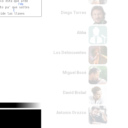
lo esta que arde

F#m
to pa' que saltes

E
Diego Torres
Abba
Los Delincuentes
Miguel Bosé
David Bisbal
Antonio Orozco