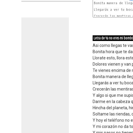
Bonita manera de llega
Llegarás a ver tu boca
Crecerán las mentiras 
Letra de Ya no eres mi bomb
Asi como llegas te v
Bonita hora que te da 
Llorate esto, llora est
Dolores vienen y van 
Te vienes encima de 
Bonita manera de lle
Llegarás a ver tu boc
Crecerán las mentira
Y algo si que me supi
Darme en la cabeza q
Hincha del planeta, hi
Soltame las riendas, 
Y hoy el teléfono no e
Y mi corazón no da t
Y mis pasos no tiene