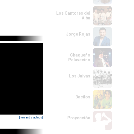
Los Cantores del
Alba
Jorge Rojas
Chaqueño
Palavecino
Los Jaivas
Bacilos
[ver más videos]
Proyección