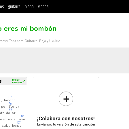
tos
guitarra
piano
videos
o eres mi bombón
rdes y Tabs para Guitarra, Bajo y Ukulele
s
mejor
✓
versión
+
E7
, bombon

Am
 por llorar

E7
te dolor

Am
¡Colabora con nosotros!
ero no el amor

E7
Envíanos tu versión de esta canción
 vida, bombon
