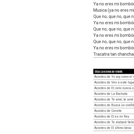
Ya no eres mi bombó
Musica (ya no eres m
Que no, que no, que n
Ya no eres mi bombó
Que no, que no, que n
Ya no eres mi bombó
Que no, que no, que n
Ya no eres mi bombó
Tracatra tan chancha
Otras canciones de interés
Acordes de Yo soy como el 
Acordes de Ven a este luga
Acordes de El cielo nunca 
Acordes de La Bachata
Acordes de Te amé, te amé
Acordes de Busca un confi
Acordes de Correte
Acordes de El es mi Rey
Acordes de Te alabaré Seño
Acordes de El último beso