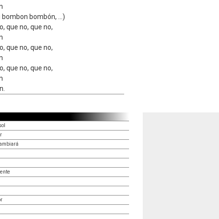
n
i bombon bombón, ...)
o, que no, que no,
n
o, que no, que no,
n
o, que no, que no,
n
n.
sol
r
cambiará
dente
r