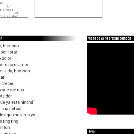
r

E7
 crecer

Am
que me das

E7
ón
Video de Ya no eres mi bombón
as, bombon
por llorar
e dolor
pero no el amor
mi vida, bombon
gar
a crecer
s que me das
ste dar
ue ya está hinchá'
ncha del sol
de aquí me largo yo
s ring ring
on ton
Extras
n son son