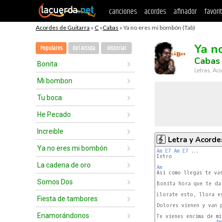
canciones
acordes
afinador
favori
Acordes de Guitarra
»
C
»
Cabas
» Ya no eres mi bombón (Tab)
Ya n
Populares
del Artista
Historial
Cabas
Bonita
Letras, Aco
Mi bombon
Tu boca
He Pecado
Increible
Letra y Acorde
Ya no eres mi bombón
Am
E7
Am
E7
 ...

Intro

La cadena de oro
Am
Asi como llegas te vas
Somos Dos
Bonita hora que te da
Llorate esto, llora es
Fiesta de tambores
Dolores vienen y van p
Enamorándonos
Te vienes encima de mi
Am