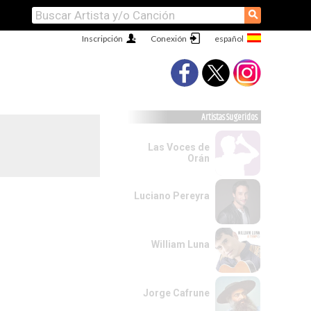
⚲
Inscripción
Conexión
Artistas Sugeridos
Las Voces de
Orán
Luciano Pereyra
William Luna
Jorge Cafrune