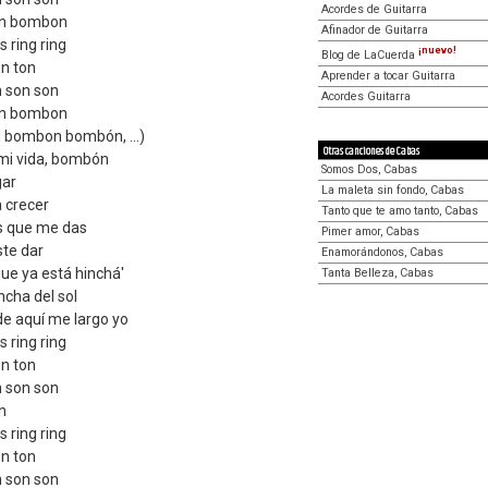
Acordes de Guitarra
ón bombon
Afinador de Guitarra
s ring ring
¡nuevo!
Blog de LaCuerda
on ton
Aprender a tocar Guitarra
n son son
Acordes Guitarra
ón bombon
i bombon bombón, ...)
Otras canciones de Cabas
mi vida, bombón
Somos Dos, Cabas
gar
La maleta sin fondo, Cabas
a crecer
Tanto que te amo tanto, Cabas
s que me das
Pimer amor, Cabas
ste dar
Enamorándonos, Cabas
ue ya está hinchá'
Tanta Belleza, Cabas
ncha del sol
de aquí me largo yo
s ring ring
on ton
n son son
n
s ring ring
on ton
n son son