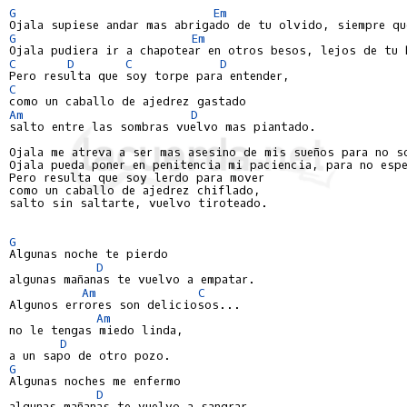
G
Em
G
Em
C
D
C
D
C
Am
D
salto entre las sombras vuelvo mas piantado.

Ojala me atreva a ser mas asesino de mis sueños para no so
Ojala pueda poner en penitencia mi paciencia, para no espe
Pero resulta que soy lerdo para mover

como un caballo de ajedrez chiflado,

salto sin saltarte, vuelvo tiroteado.

G
Algunas noche te pierdo

D
algunas mañanas te vuelvo a empatar.

Am
C
Algunos errores son deliciosos...

Am
no le tengas miedo linda,

D
G
Algunas noches me enfermo

D
algunas mañanas te vuelvo a sangrar.
