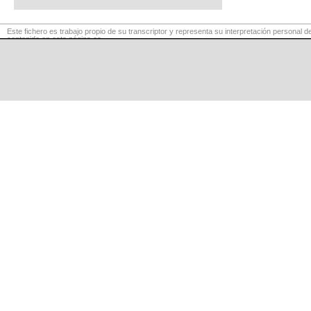
Este fichero es trabajo propio de su transcriptor y representa su interpretación personal de
contenido en esta página es
para exclusivo uso privado, por lo que se prohibe su reproducción o retransmisión, así c
comerciales.
©
LaCuerda
.net
·
·
·
aviso legal
privacidad
contacto