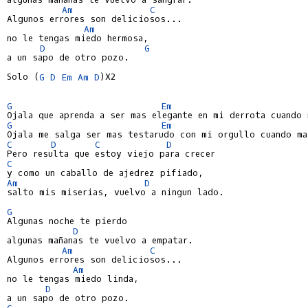
Am
C
Algunos errores son deliciosos...

Am
no le tengas miedo hermosa,

D
G
a un sapo de otro pozo.

Solo (
G
D
Em
Am
D
)X2

G
Em
G
Em
C
D
C
D
C
Am
D
salto mis miserias, vuelvo a ningun lado.

G
Algunas noche te pierdo

D
algunas mañanas te vuelvo a empatar.

Am
C
Algunos errores son deliciosos...

Am
no le tengas miedo linda,

D
G