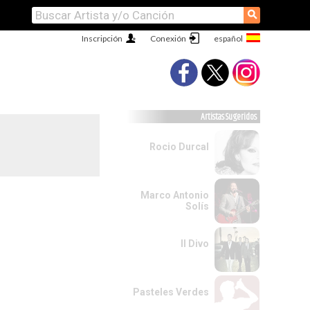
⚲
Inscripción
Conexión
Artistas Sugeridos
Rocio Durcal
Marco Antonio
Solís
Il Divo
Pasteles Verdes