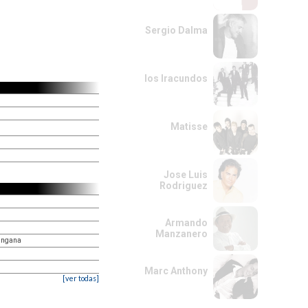
Sergio Dalma
los Iracundos
Matisse
Jose Luis
Rodriguez
Armando
Manzanero
Tangana
Marc Anthony
[ver todas]