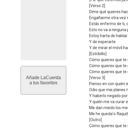
[Verso 2]
Dime qué quieres hace
Engañarme otra vez n
Estás enfermo de ti, c
Esto no va a ninguna 
Estoy harta de hablar
Y de esperarte
Y de mirar el móvil ha
[Estribillo]
Cómo quieres que te q
Cómo quieres que te q
Cómo quieres que te q
Añade LaCuerda
[Verso 3]
a tus favoritos
Pienso en con quién 
Odio que mis planes 
Y haberlo negado por
Y quién me va curar e
Me dan miedo los me
Me he queda'o flaquit
[Outro]
Cómo quieres que te q