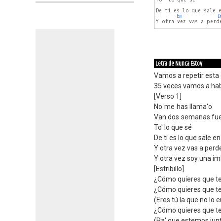
De ti es lo que sale e
Em
D
Y otra vez vas a perde
Letra de Nunca Estoy
Vamos a repetir esta
35 veces vamos a hab
[Verso 1]
No me has llama'o
Van dos semanas fuer
To' lo que sé
De ti es lo que sale e
Y otra vez vas a perde
Y otra vez soy una i
[Estribillo]
¿Cómo quieres que te 
¿Cómo quieres que te 
(Eres tú la que no lo 
¿Cómo quieres que te 
(Pa' que estemos junt