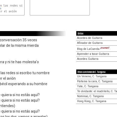
n las redes si escribo tu nombre

m
r el avión

E
Extras
Acordes de Guitarra
 conversación 35 veces
Afinador de Guitarra
lar de la misma mierda
¡nuevo!
Blog de LaCuerda
Aprender a tocar Guitarra
Acordes Guitarra
a y ni te has molesta'o
Otras canciones de C. Tangana
n las redes si escribo tu nombre
Un Veneno, C. Tangana
r el avión
Párteme la cara, C. Tangana
mbécil esperando a su hombre
Yate, C. Tangana
Te olvidaste: el madrileño, C. 
quiera si no estás aquí?
Nominao, C. Tangana
quiera si no estás aquí?
Hong Kong, C. Tangana
entiendes)
quiera si no estás aquí?
os los dos, vamos a arreglar)