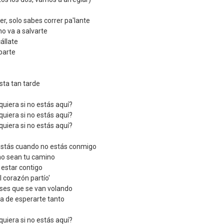
r, solo sabes correr pa'lante
o va a salvarte
állate
parte
sta tan tarde
uiera si no estás aquí?
uiera si no estás aquí?
uiera si no estás aquí?
estás cuando no estás conmigo
no sean tu camino
 estar contigo
l corazón partío'
ses que se van volando
a de esperarte tanto
uiera si no estás aquí?