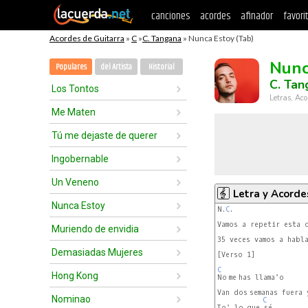
canciones
acordes
afinador
favori
Acordes de Guitarra
»
C
»
C. Tangana
» Nunca Estoy (Tab)
Nunc
Populares
del Artista
Historial
C. Tan
Los Tontos
Letras, Aco
Me Maten
Tú me dejaste de querer
Ingobernable
Un Veneno
Letra y Acorde
Nunca Estoy
N.
C
.

Vamos a repetir esta c
Muriendo de envidia
35 veces vamos a habla
Demasiadas Mujeres
[Verso 1]

C
Hong Kong
Van dos semanas fuera 
Nominao
C
To' lo que sé
