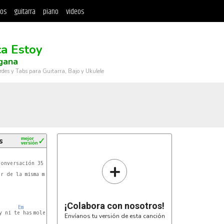
tos
guitarra
piano
videos
a Estoy
gana
rdes y Tabs para Guitarra, Bajo y Ukulele
s
mejor
✓
versión
+
onversación 35 veces

r de la misma mierda

¡Colabora con nosotros!
Em
y ni te has molesta'o

Envíanos tu versión de esta canción