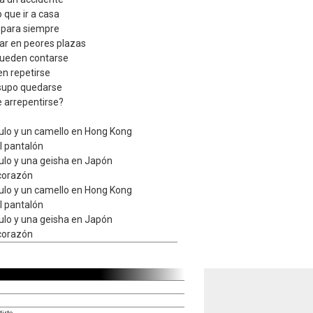
 que ir a casa
 para siempre
ar en peores plazas
pueden contarse
en repetirse
 supo quedarse
e arrepentirse?
culo y un camello en Hong Kong
l pantalón
culo y una geisha en Japón
 corazón
culo y un camello en Hong Kong
l pantalón
culo y una geisha en Japón
 corazón