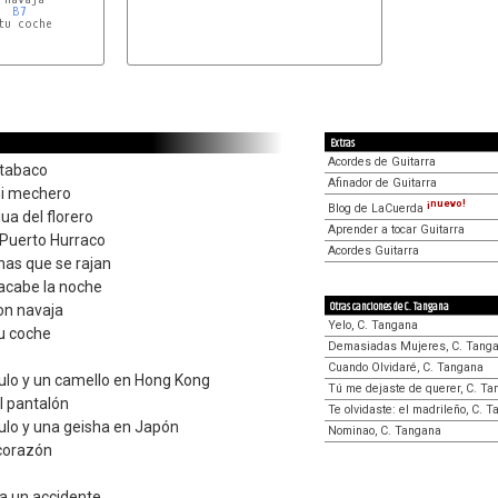
B7
u coche

F#
Extras
Acordes de Guitarra
 tabaco
Afinador de Guitarra
ni mechero
¡nuevo!
Blog de LaCuerda
a del florero
Aprender a tocar Guitarra
 Puerto Hurraco
Acordes Guitarra
nas que se rajan
acabe la noche
Otras canciones de C. Tangana
on navaja
Yelo, C. Tangana
tu coche
Demasiadas Mujeres, C. Tang
Cuando Olvidaré, C. Tangana
culo y un camello en Hong Kong
Tú me dejaste de querer, C. T
l pantalón
Te olvidaste: el madrileño, C. 
culo y una geisha en Japón
Nominao, C. Tangana
 corazón
 un accidente