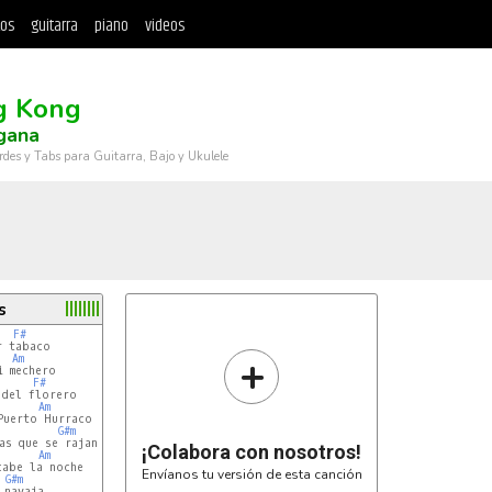
tos
guitarra
piano
videos
g Kong
gana
rdes y Tabs para Guitarra, Bajo y Ukulele
s
F#
 tabaco

+
Am
F#
Am
uerto Hurraco

G#m
s que se rajan

¡Colabora con nosotros!
Am
abe la noche

Envíanos tu versión de esta canción
G#m
navaja
