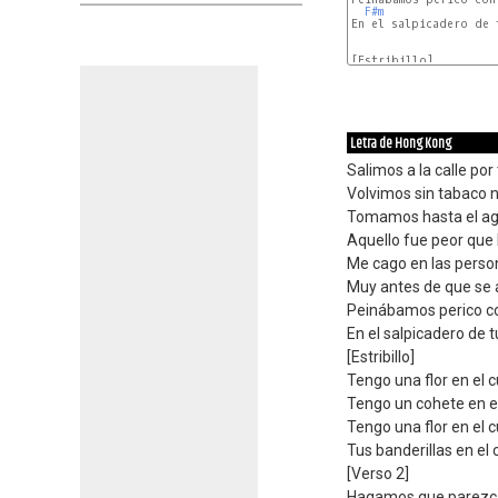
F#m
En el salpicadero de t
[Estribillo]

E
Letra de Hong Kong
Salimos a la calle por
Volvimos sin tabaco 
Tomamos hasta el agu
Aquello fue peor que
Me cago en las perso
Muy antes de que se 
Peinábamos perico c
En el salpicadero de 
[Estribillo]
Tengo una flor en el 
Tengo un cohete en e
Tengo una flor en el 
Tus banderillas en el
[Verso 2]
Hagamos que parezca