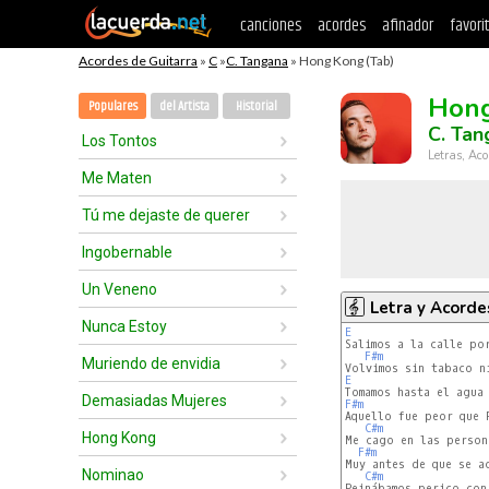
canciones
acordes
afinador
favori
Acordes de Guitarra
»
C
»
C. Tangana
» Hong Kong (Tab)
Hon
Populares
del Artista
Historial
C. Tan
Los Tontos
Letras, Aco
Me Maten
Tú me dejaste de querer
Ingobernable
Un Veneno
Letra y Acorde
Nunca Estoy
E
Salimos a la calle por
F#m
Muriendo de envidia
E
Demasiadas Mujeres
F#m
Aquello fue peor que P
C#m
Hong Kong
Me cago en las persona
F#m
Muy antes de que se ac
Nominao
C#m
Peinábamos perico con 