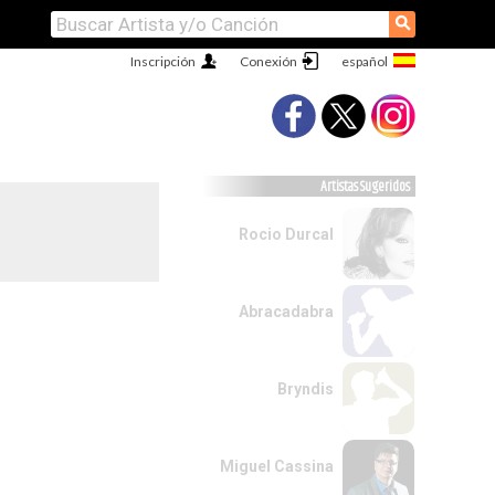
⚲
Inscripción
Conexión
Artistas Sugeridos
Rocio Durcal
Abracadabra
Bryndis
Miguel Cassina