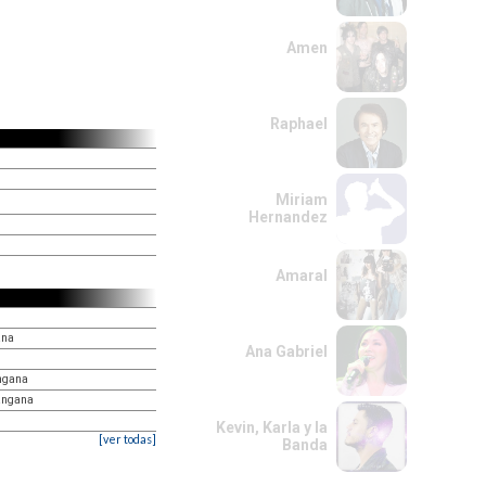
Amen
Raphael
Miriam
Hernandez
Amaral
ana
Ana Gabriel
angana
Tangana
Kevin, Karla y la
[ver todas]
Banda