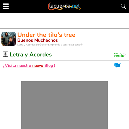
Under the tilo's tree
Buenos Muchachos
Letra y Acordes de Guitarra. Aprende a tocar esta canción
Letra y Acordes
¡ Visita nuestro
nuevo
Blog !