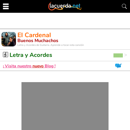
El Cardenal
Buenos Muchachos
Letra y Acordes de Guitarra. Aprende a tocar esta canción
Letra y Acordes
¡ Visita nuestro
nuevo
Blog !