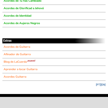
Acordes de Tu has Cambiado
Acordes de Glorificad a Jehová
Acordes de Identidad
Acordes de Aujeros Negros
Extras
Acordes de Guitarra
Afinador de Guitarra
¡nuevo!
Blog de LaCuerda
Aprender a tocar Guitarra
Acordes Guitarra
[PT]
[EN]
©
LaCuerda
.net
·
·
·
aviso legal
privacidad
contacto