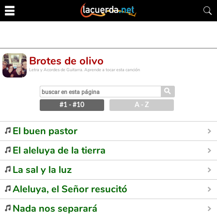
Brotes de olivo
Letra y Acordes de Guitarra. Aprende a tocar esta canción
⚲
#1 - #10
A - Z
El buen pastor
El aleluya de la tierra
La sal y la luz
Aleluya, el Señor resucitó
Nada nos separará