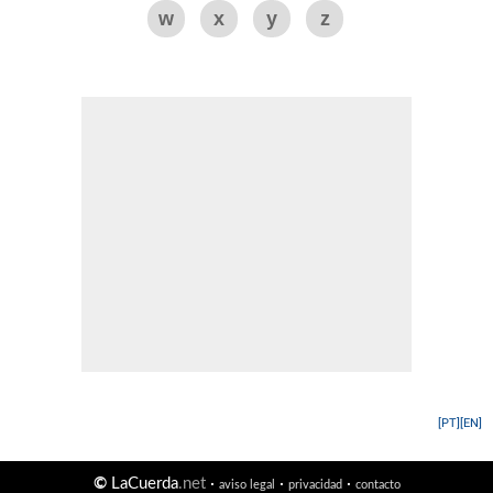
w
x
y
z
[PT]
[EN]
©
LaCuerda
.net
·
·
·
aviso legal
privacidad
contacto