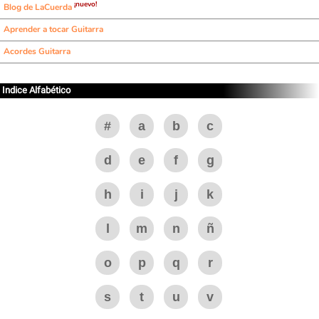
¡nuevo!
Blog de LaCuerda
Aprender a tocar Guitarra
Acordes Guitarra
Indice Alfabético
#
a
b
c
d
e
f
g
h
i
j
k
l
m
n
ñ
o
p
q
r
s
t
u
v